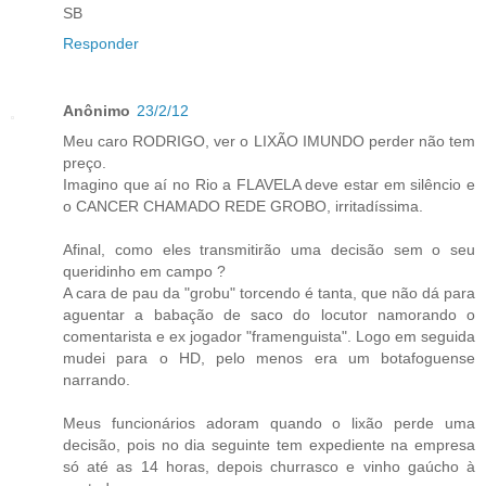
SB
Responder
Anônimo
23/2/12
Meu caro RODRIGO, ver o LIXÃO IMUNDO perder não tem
preço.
Imagino que aí no Rio a FLAVELA deve estar em silêncio e
o CANCER CHAMADO REDE GROBO, irritadíssima.
Afinal, como eles transmitirão uma decisão sem o seu
queridinho em campo ?
A cara de pau da "grobu" torcendo é tanta, que não dá para
aguentar a babação de saco do locutor namorando o
comentarista e ex jogador "framenguista". Logo em seguida
mudei para o HD, pelo menos era um botafoguense
narrando.
Meus funcionários adoram quando o lixão perde uma
decisão, pois no dia seguinte tem expediente na empresa
só até as 14 horas, depois churrasco e vinho gaúcho à