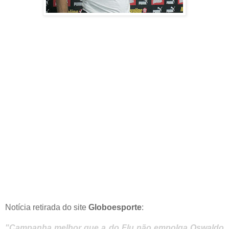
Notícia retirada do site
Globoesporte
:
"Campanha melhor que a do Flu não empolga Oswaldo