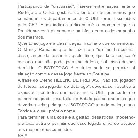
Participando da "discussão", frise-se entre aspas, ente o
Rodrigo e o Celso, gostaria de lembrar que os nomes que
comandam os departamentos do CLUBE foram escolhidos
pelo CEP. E os indícios indicam até o momento que o
Presidente está plenamente satisfeito com o desempenho
dos mesmos.
Quanto ao jogo e a classificação, não há o que comemorar.
O Muricy Ramalho que foi fazer um "up" no Barcelona,
disse, antes de assumir aquele time, que lá o técnico é
avisado que não pode jogar na defesa, sob risco de ser
demitido. O BOTAFOGO é o único onde se permite tal
situação como a desse jogo frente ao Coruripe.
A frase do Eterno HELENO DE FREITAS, "Não sou jogador
de futebol, sou jogador do Botafogo", deveria ser repetida à
exaustão por todos que estão no CLUBE; por certo ele
estaria indignado pela falta de Botafoguismo daqueles que
deveriam zelar pelo que o BOTAFOGO tem de maior; a sua
Torcida e o seu próprio nome.
Para terminar, uma coisa é a gestão, desastrosa, moderno-
praiana, outra é permitir que esse legado sirva de escudo
aos muitos erros cometidos.
SA!!!