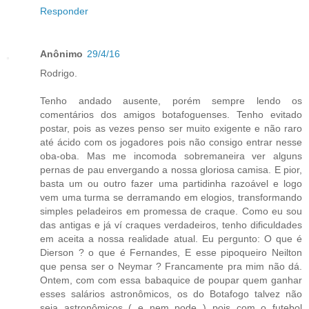
Responder
Anônimo
29/4/16
Rodrigo.
Tenho andado ausente, porém sempre lendo os
comentários dos amigos botafoguenses. Tenho evitado
postar, pois as vezes penso ser muito exigente e não raro
até ácido com os jogadores pois não consigo entrar nesse
oba-oba. Mas me incomoda sobremaneira ver alguns
pernas de pau envergando a nossa gloriosa camisa. E pior,
basta um ou outro fazer uma partidinha razoável e logo
vem uma turma se derramando em elogios, transformando
simples peladeiros em promessa de craque. Como eu sou
das antigas e já ví craques verdadeiros, tenho dificuldades
em aceita a nossa realidade atual. Eu pergunto: O que é
Dierson ? o que é Fernandes, E esse pipoqueiro Neilton
que pensa ser o Neymar ? Francamente pra mim não dá.
Ontem, com com essa babaquice de poupar quem ganhar
esses salários astronômicos, os do Botafogo talvez não
seja astronômicos ( e nem pode ) pois com o futebol