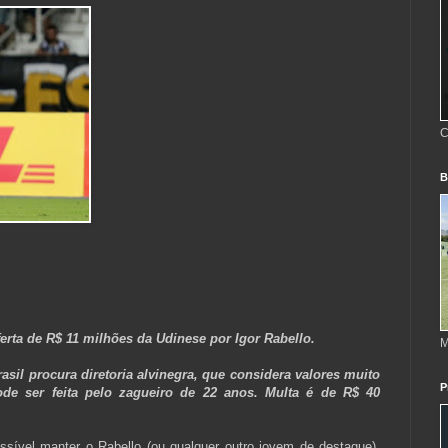
C
B
erta de R$ 11 milhões da Udinese por Igor Rabello.
M
asil procura diretoria alvinegra, que considera valores muito
P
de ser feita pelo zagueiro de 22 anos. Multa é de R$ 40
ível manter o Rabello (ou qualquer outro jovem de destaque),