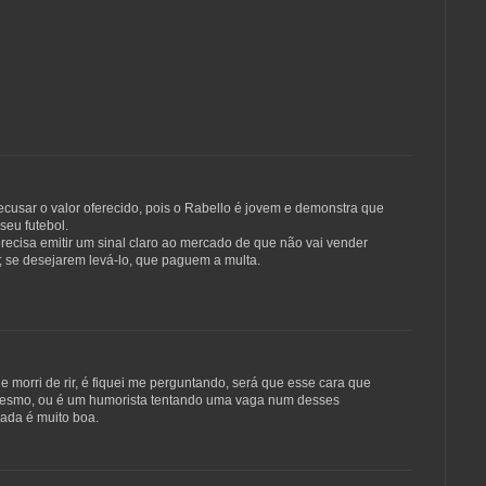
sar o valor oferecido, pois o Rabello é jovem e demonstra que
seu futebol.
ecisa emitir um sinal claro ao mercado de que não vai vender
; se desejarem levá-lo, que paguem a multa.
e morri de rir, é fiquei me perguntando, será que esse cara que
 mesmo, ou é um humorista tentando uma vaga num desses
iada é muito boa.