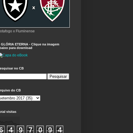
otafogo x Fluminense
 GLÓRIA ETERNA - Clique na imagem
baixo para download
esquisar no CB
rquivo do CB
otal visitas
6
4
9
7
0
9
4