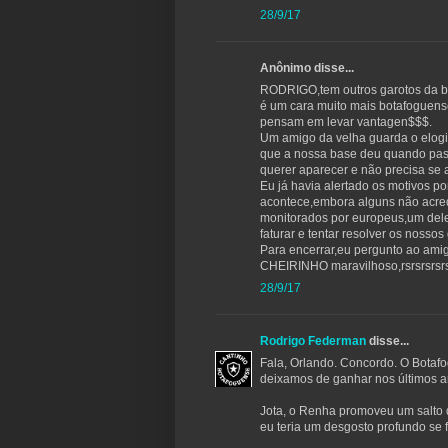
28/9/17
Anônimo disse...
RODRIGO,tem outros garotos da 
é um cara muito mais botafoguens
pensam em levar vantagen$$$.
Um amigo da velha guarda o elogi
que a nossa base deu quando pass
querer aparecer e não precisa se 
Eu já havia alertado os motivos p
acontece,embora alguns não acre
monitorados por europeus,um dele
faturar e tentar resolver os nosso
Para encerrar,eu pergunto ao ami
CHEIRINHO maravilhoso,rsrsrsrsr
28/9/17
Rodrigo Federman
disse...
Fala, Orlando. Concordo. O Botaf
deixamos de ganhar nos últimos 
Jota, o Renha promoveu um salto 
eu teria um desgosto profundo se 