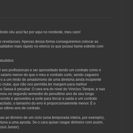
lindo céu azul faz por aqui no nordeste, meu caro!
 e revelacoes. Apenas dessa forma conseguiremos colocar as
litativo mais rápido no elenco (o que possui liame estreito com
aludidos:
 aos profissionais e ser aproveitado tendo um contrato como o
salario menor do que o meu e contrato curto, sendo zagueiro
erro a um misto de amadorismo de uma diretoria ainda incipiente
o clube, que não nos permitia ter margem para melhor
o Sassa é peculiar. O cara era do nivel do Vinicius Tanque, e nao
grenou no segundo semestre do penultimo ano de seu longo
scroto e aproveitou a sorte para forcar a saida e um contrato
vacilado, o tamanho do erro é proporcionalemnte menor. É o
o ultimo ano de contrato.
as ao término de um ciclo (uma temporada inteira, por exemplo),
tuna a uma aposta. Se o cara quiser rasgar dinheiro com assim,
cius Junior).