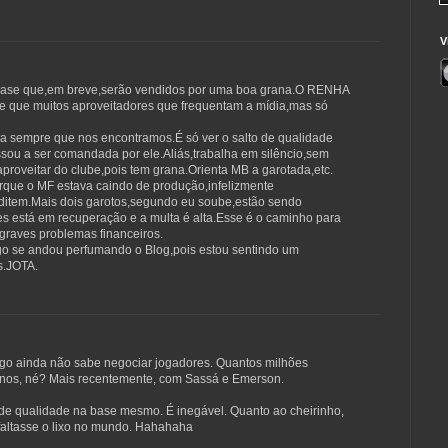
V
base que,em breve,serão vendidos por uma boa grana.O RENHA
e que muitos aproveitadores que frequentam a mídia,mas só
a sempre que nos encontramos.É só ver o salto de qualidade
ou a ser comandada por ele.Aliás,trabalha em silêncio,sem
aproveitar do clube,pois tem grana.Orienta MB a garotada,etc.
orque o MF estava caindo de produção,infelizmente
ditem.Mais dois garotos,segundo eu soube,estão sendo
s está em recuperação e a multa é alta.Esse é o caminho para
s graves problemas financeiros.
go se andou perfumando o Blog,pois estou sentindo um
s.JOTA.
ogo ainda não sabe negociar jogadores. Quantos milhões
anos, né? Mais recentemente, com Sassá e Emerson.
de qualidade na base mesmo. É inegável. Quanto ao cheirinho,
faltasse o lixo no mundo. Hahahaha