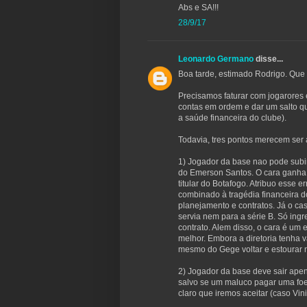
Abs e SA!!!
28/9/17
Leonardo Germano
disse...
Boa tarde, estimado Rodrigo. Que 
Precisamos faturar com jogarores
contas em ordem e dar um salto qua
a saúde financeira do clube).
Todavia, tres pontos merecem ser 
1) Jogador da base nao pode subir
do Emerson Santos. O cara ganha 
titular do Botafogo. Atribuo esse 
combinado à tragédia financeira d
planejamento e contratos. Já o cas
servia nem para a série B. Só in
contrato. Alem disso, o cara é um e
melhor. Embora a diretoria tenha 
mesmo do Gege voltar e estourar n
2) Jogador da base deve sair apen
salvo se um maluco pagar uma foe
claro que iremos aceitar (caso Vini