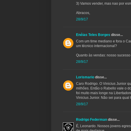
3) Vamos vender, mas nao por esm
Abracos,
28/9/17
Enéias Teles Borges
disse...
Com um time mediano e fora o Cam
um técnico internacional?
Quanto às vendas: nosso sucesso 
28/9/17
Lorismario
disse...
Caro Rodrigo. O Vinicius Junior q
milhões. Então o Rabello vale o dob
foi muito mais longe na Libertador
Vinicius Junior. Não sei para qual
28/9/17
Rodrigo Federman
disse...
É, Leonardo. Nossos jovens egress
de mais destaque.