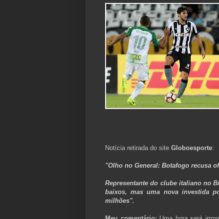
Notícia retirada do site
Globoesporte
:
"Olho no General: Botafogo recusa of
Representante do clube italiano no Br
baixos, mas uma nova investida po
milhões".
Meu comentário:
Uma hora será imposs