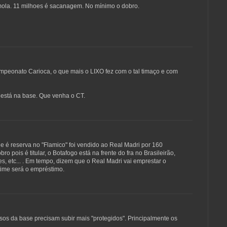
ola. 11 milhoes é sacanagem. No mínimo o dobro.
peonato Carioca, o que mais o LIXO fez com o tal timaço e com
está na base. Que venha o CT.
ue é reserva no "Flamico" foi vendido ao Real Madri por 160
ro pois é titular, o Botafogo está na frente do fra no Brasileirão,
es, etc... . Em tempo, dizem que o Real Madri vai emprestar o
 time será o empréstimo.
os da base precisam subir mais "protegidos". Principalmente os