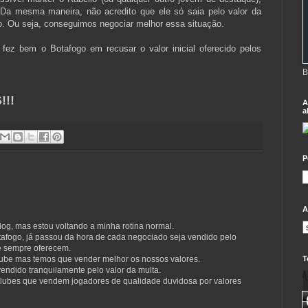
. Da mesma maneira, não acredito que ele só saia pelo valor da
o. Ou seja, conseguimos negociar melhor essa situação.
fez bem o Botafogo em recusar o valor inicial oferecido pelos
B
!!
A
a
P
A
og, mas estou voltando a minha rotina normal.
afogo, já passou da hora de cada negociado seja vendido pelo
ue sempre oferecem.
T
clube mas temos que vender melhor os nossos valores.
vendido tranquilamente pelo valor da multa.
lubes que vendem jogadores de qualidade duvidosa por valores