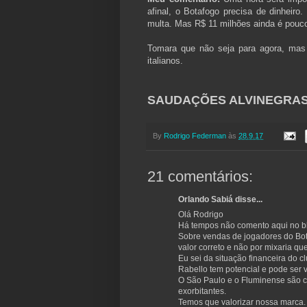
afinal, o Botafogo precisa de dinheiro
multa. Mas R$ 11 milhões ainda é pouc
Tomara que não seja para agora, mas 
italianos.
SAUDAÇÕES ALVINEGRAS!
By
Rodrigo Federman
às
28.9.17
21 comentários:
Orlando Sabiá disse...
Olá Rodrigo
Há tempos não comento aqui no bl
Sobre vendas de jogadores do Bot
valor correto e não por mixaria q
Eu sei da situação financeira do 
Rabello tem potencial e pode ser 
O São Paulo e o Fluminense são c
exorbitantes.
Temos que valorizar nossa marca.