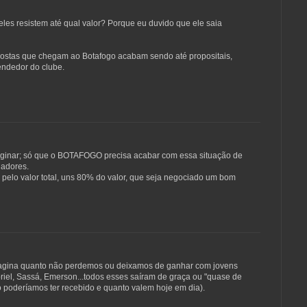
eles resistem até qual valor? Porque eu duvido que ele saia
opostas que chegam ao Botafogo acabam sendo até propositais,
ndedor do clube.
 imaginar; só que o BOTAFOGO precisa acabar com essa situação de
gadores.
r pelo valor total, uns 80% do valor, que seja negociado um bom
agina quanto não perdemos ou deixamos de ganhar com jovens
iel, Sassá, Emerson...todos esses saíram de graça ou "quase de
 poderíamos ter recebido e quanto valem hoje em dia).