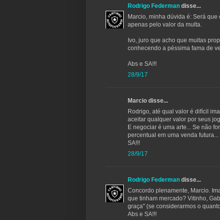
Rodrigo Federman
disse...
Marcio, minha dúvida é: Será que 
apenas pelo valor da multa.
Ivo, juro que acho que muitas pr
conhecendo a péssima fama de ve
Abs e SA!!!
28/9/17
Marcio disse...
Rodrigo, até qual valor é difícil
aceitar qualquer valor por seus jo
E negociar é uma arte... Se não fo
percentual em uma venda futura...
SA!!!
28/9/17
Rodrigo Federman
disse...
Concordo plenamente, Marcio. Im
que tinham mercado? Vitinho, Gabr
graça" (se considerarmos o quanto
Abs e SA!!!