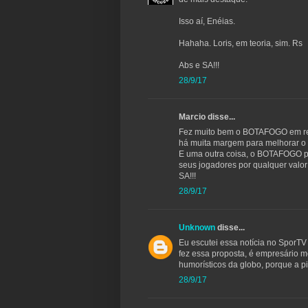
Isso aí, Enéias.
Hahaha. Loris, em teoria, sim. Rs
Abs e SA!!!
28/9/17
Marcio disse...
Fez muito bem o BOTAFOGO em recu
há muita margem para melhorar o 
E uma outra coisa, o BOTAFOGO pr
seus jogadores por qualquer valor
SA!!!
28/9/17
Unknown
disse...
Eu escutei essa notícia no SporTV 
fez essa proposta, é empresário
humorísticos da globo, porque a p
28/9/17