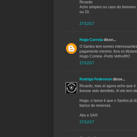
Ricardo
Acho simples no caso do treineiro
ou 20.
27/12/17
Hugo Correia
disse...
O Santos tem nomes interessantes,
pagamento mesmo, fora os titular
Hugo Correia -Porto Velho/RO
27/12/17
Rodrigo Federman
disse...
Ricardo, mas aí agora acho que é 
tivesse sido demitido. Aí ele tem di
Hugo, o lance é que o Santos já d
banco de reservas.
Abs e SA!!!
27/12/17