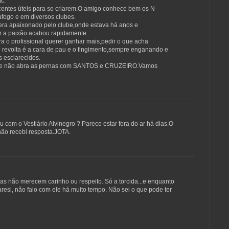
c.
ocentes úteis para se criarem.O amigo conhece bem os N
fogo e em diversos clubes.
ra apaixonado pelo clube,onde estava há anos e
or a paixão acabou rapidamente.
a o profissional querer ganhar mais,pedir o que acha
 revolta é a cara de pau e o fingimento,sempre enganando e
 esclarecidos.
ro e não abra as pernas com SANTOS e CRUZEIRO.Vamos
om o Vestiário Alvinegro ? Parece estar fora do ar há dias.O
não recebi resposta.JOTA.
ras não merecem carinho ou respeito. Só a torcida...e enquanto
resi, não falo com ele há muito tempo. Não sei o que pode ter