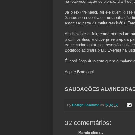
na reapresentação do elenco, dia 4 de j
Já o (ex) treinador, foi ele quem disse
Santos se encontra em uma situação fin
amortizar parte da multa rescisória. T
Ainda sobre o Jair, como não existe mu
próximos dias, o clube já se prepara p
ex-treinador optar por rescisão unilat
Botafogo acionará o Mr. Everest na just
É isso! Jogo duro com quem é malandro
Aqui é Botafogo!
SAUDAÇÕES ALVINEGRAS!
By
Rodrigo Federman
às
27.12.17
32 comentários:
Marcio disse...