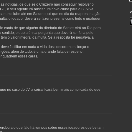
as notícias, de que se o Cruzeiro não conseguir resolver o
, o seu agente irá buscar um novo clube para o B. Silva.
V
scar um clube até em Saturno, só que no dia da reapresentação,
lta, o jogador deverá se fazer presente como todo e qualquer
 dão conta de que alguém da diretoria do Santos virá ao Rio para
 sentido, o que a única pergunta que deverá ser feita pelo
m o valor integral da multa. Se a resposta for negativa, a
ve facilitar em nada a vida dos concorrentes; forçar o
ões, além de tudo, é uma grande falta de respeito.
enquadrem esses caras.
 que no caso do JV, a coisa ficará bem mais complicada do que
robora o que falo há tempos sobre esses jogadores que beijam