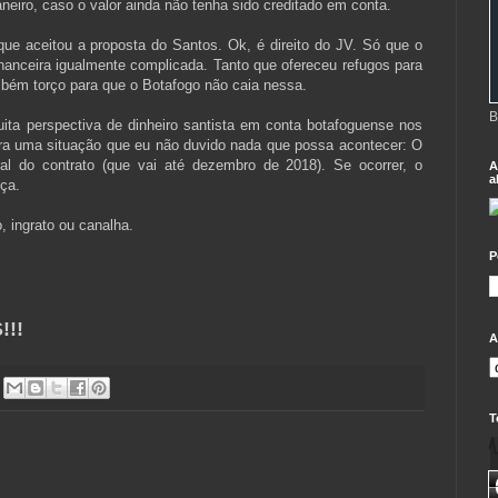
aneiro, caso o valor ainda não tenha sido creditado em conta.
 que aceitou a proposta do Santos. Ok, é direito do JV. Só que o
anceira igualmente complicada. Tanto que ofereceu refugos para
ambém torço para que o Botafogo não caia nessa.
B
ita perspectiva de dinheiro santista em conta botafoguense nos
ara uma situação que eu não duvido nada que possa acontecer: O
eral do contrato (que vai até dezembro de 2018). Se ocorrer, o
A
a
iça.
, ingrato ou canalha.
P
!!
A
T