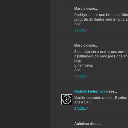
Marcio disse...
Rodrigo, penso que faltou habilida
proposta do Santos sem ter a gar
SA!!!
27/12/17
Marcio disse...
E por falar em e-mail, o que env
o patrimônio deixado por Dona The
hoje.
E nem será.
SA!!!
27/12/17
Rodrigo Federman
disse...
Marcio, concordo contigo. E sobre
Abs e SA!!!
27/12/17
Anônimo disse...