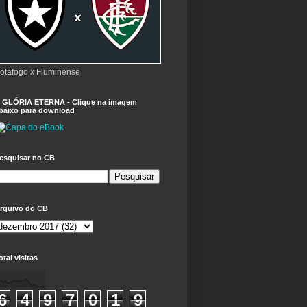
otafogo x Fluminense
 GLÓRIA ETERNA - Clique na imagem
baixo para download
esquisar no CB
rquivo do CB
otal visitas
6
4
9
7
0
1
9