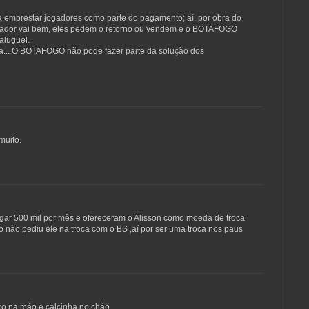
a emprestar jogadores como parte do pagamento; aí, por obra do
gador vai bem, eles pedem o retorno ou vendem e o BOTAFOGO
aluguel.
a... O BOTAFOGO não pode fazer parte da solução dos
muito.
agar 500 mil por mês e ofereceram o Alisson como moeda de troca
o não pediu ele na troca com o BS ,aí por ser uma troca nos paus
o na mão e calcinha no chão.