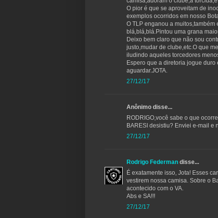
camisa,adoram o clube,a torcida,et
O pior é que se aproveitam de in
exemplos ocorridos em nosso Bota
O TLP enganou a muitos,também e
blá,blá,blá.Pintou uma grana mai
Deixo bem claro que não sou contr
justo,mudar de clube,etc.O que me
iludindo aqueles torcedores menos
Espero que a diretoria jogue du
aguardar.JOTA.
27/12/17
Anônimo disse...
RODRIGO,você sabe o que ocorreu c
BARESI desistiu? Enviei e-mail e 
27/12/17
Rodrigo Federman
disse...
É exatamente isso, Jota! Esses ca
vestirem nossa camisa. Sobre o Ba
acontecido com o VA.
Abs e SA!!!
27/12/17