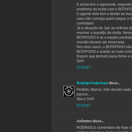
E ainda tem o agravante, segundo 
problema da multa com o BOTAFOGO
O agente dele tem o direito de bu
caso não consiga quem pague a mu
contratado.
Já a situação do Jair, as noticias
resolver a questão da multa. Nesse
BOTAFOGO é se a equipe paulista te
reunião deverá ser encerrada.
Nos dois casos, o BOTAFOGO não de
BOTAFOGO a aceitar as suas condiç
Espero que tenham pulso firme e 
SA!!!
27/12/17
Rodrigo Federman
disse...
Perfeito, Marcio. Não duvido nada
parece...
Abs e SA!!!
27/12/17
Anônimo disse...
RODRIGO,o comentário de hoje cor