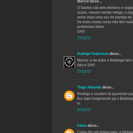
Marcio disse...
O Santos não tem dinheiro e cogit
acaso, mesmo sendo refugo, o jo
serve mais uma vez de barriga de 
De bobo esses caras não têm nad
problemas deles.
SA!!!
27/12/17
Rodrigo Federman
disse...
Marcio, e de bobo o Botafogo tem 
Abs e SA!!!
27/12/17
Tiago Almeida
disse...
Rodrigo o cruzeiro tá querendo p
fico aqui imaginando pq o Botafog
rs.
27/12/17
Fatos
disse...
Como diz um amigo meu, é dinheir