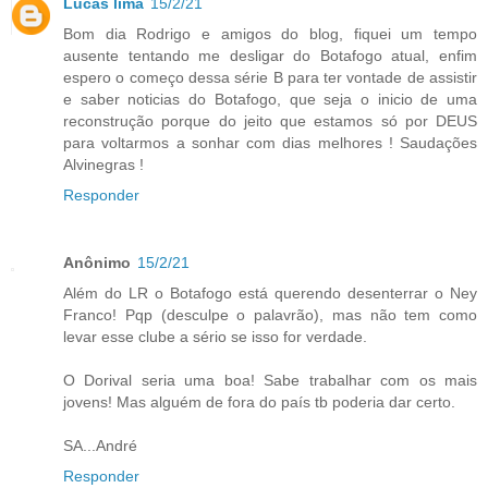
Lucas lima
15/2/21
Bom dia Rodrigo e amigos do blog, fiquei um tempo
ausente tentando me desligar do Botafogo atual, enfim
espero o começo dessa série B para ter vontade de assistir
e saber noticias do Botafogo, que seja o inicio de uma
reconstrução porque do jeito que estamos só por DEUS
para voltarmos a sonhar com dias melhores ! Saudações
Alvinegras !
Responder
Anônimo
15/2/21
Além do LR o Botafogo está querendo desenterrar o Ney
Franco! Pqp (desculpe o palavrão), mas não tem como
levar esse clube a sério se isso for verdade.
O Dorival seria uma boa! Sabe trabalhar com os mais
jovens! Mas alguém de fora do país tb poderia dar certo.
SA...André
Responder