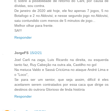
E sobre a pissibilidade de retorno do Carli, por causa de
dívidas, sou contra.
De janeiro de 2020 até hoje, ele fez apenas 7 jogos, 5 no
Botafogo e 2 no Aldovisi; e nesse segundo jogo no Aldovisi,
saiu contundido com menos de 5 minutos de jogo...
Melhor olhar para frente.
SA!!!
Responder
JorgeFS
15/2/21
Joel Carli na zaga, Luis Ricardo na direita, ou esquerda
tanto faz, Ruy Cabeção na outra ala, Castilho no gol
Na meiuca Valdo e Sassá Criciúma no ataque André Lima e
o "Loco",
Se para ser um senior, que seja assim, difícil é eles
aceitarem serem contratados por essa caca que dirige os
destinos do outrora Glorioso de linda história
Responder