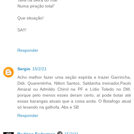
Numa piração total"
Que situação!
SA!!!
Responder
Sergio
15/2/21
Acho melhor fazer uma seção espirita e trazer Garrincha,
Didi, Quarentinha, Nilton Santos, Saldanha treinador,Paulo
Amaral ou Admildo Chirol na PF e Lídio Toledo no DM,
porque pelo menos esses deram certo, aí pode botar até
essas barangas atuais que a coisa anda. O Botafogo atual
só levando na galhofa. Abs e SB
Responder
Rodrigo Federman
15/2/21