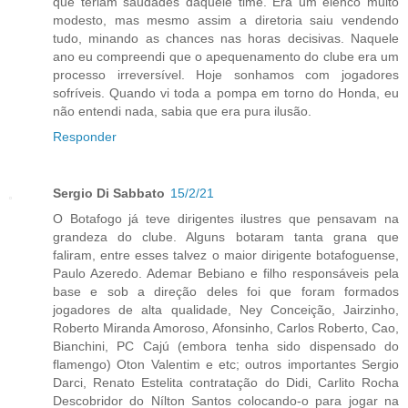
que teriam saudades daquele time. Era um elenco muito
modesto, mas mesmo assim a diretoria saiu vendendo
tudo, minando as chances nas horas decisivas. Naquele
ano eu compreendi que o apequenamento do clube era um
processo irreversível. Hoje sonhamos com jogadores
sofríveis. Quando vi toda a pompa em torno do Honda, eu
não entendi nada, sabia que era pura ilusão.
Responder
Sergio Di Sabbato
15/2/21
O Botafogo já teve dirigentes ilustres que pensavam na
grandeza do clube. Alguns botaram tanta grana que
faliram, entre esses talvez o maior dirigente botafoguense,
Paulo Azeredo. Ademar Bebiano e filho responsáveis pela
base e sob a direção deles foi que foram formados
jogadores de alta qualidade, Ney Conceição, Jairzinho,
Roberto Miranda Amoroso, Afonsinho, Carlos Roberto, Cao,
Bianchini, PC Cajú (embora tenha sido dispensado do
flamengo) Oton Valentim e etc; outros importantes Sergio
Darci, Renato Estelita contratação do Didi, Carlito Rocha
Descobridor do Nílton Santos colocando-o para jogar na