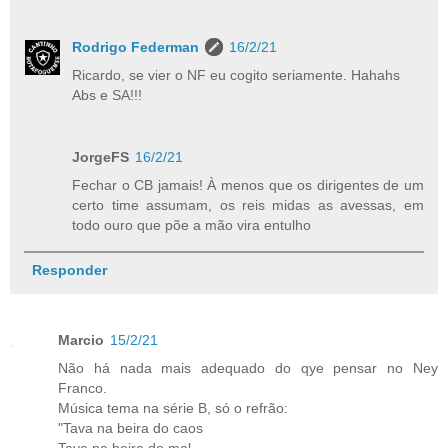
Rodrigo Federman
16/2/21
Ricardo, se vier o NF eu cogito seriamente. Hahahs
Abs e SA!!!
JorgeFS
16/2/21
Fechar o CB jamais! À menos que os dirigentes de um
certo time assumam, os reis midas as avessas, em
todo ouro que põe a mão vira entulho
Responder
Marcio
15/2/21
Não há nada mais adequado do qye pensar no Ney
Franco.
Música tema na série B, só o refrão:
"Tava na beira do caos
Tava na beira do mal