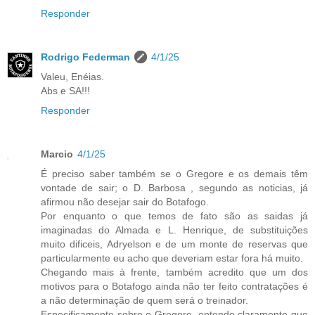
Responder
Rodrigo Federman
4/1/25
Valeu, Enéias.
Abs e SA!!!
Responder
Marcio
4/1/25
É preciso saber também se o Gregore e os demais têm
vontade de sair; o D. Barbosa , segundo as noticias, já
afirmou não desejar sair do Botafogo.
Por enquanto o que temos de fato são as saidas já
imaginadas do Almada e L. Henrique, de substituições
muito dificeis, Adryelson e de um monte de reservas que
particularmente eu acho que deveriam estar fora há muito.
Chegando mais à frente, também acredito que um dos
motivos para o Botafogo ainda não ter feito contratações é
a não determinação de quem será o treinador.
Especificamente sobre o Gregore, entendo claramente que