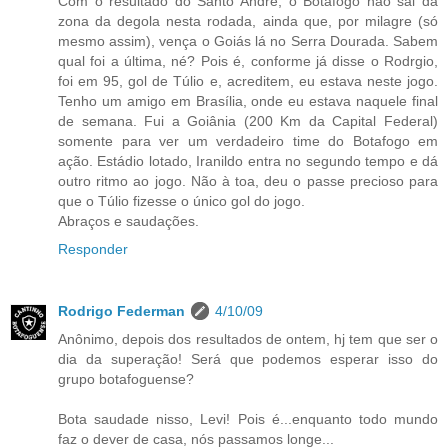
Com o resultado do Santo André, o Botafogo não sai da
zona da degola nesta rodada, ainda que, por milagre (só
mesmo assim), vença o Goiás lá no Serra Dourada. Sabem
qual foi a última, né? Pois é, conforme já disse o Rodrgio,
foi em 95, gol de Túlio e, acreditem, eu estava neste jogo.
Tenho um amigo em Brasília, onde eu estava naquele final
de semana. Fui a Goiânia (200 Km da Capital Federal)
somente para ver um verdadeiro time do Botafogo em
ação. Estádio lotado, Iranildo entra no segundo tempo e dá
outro ritmo ao jogo. Não à toa, deu o passe precioso para
que o Túlio fizesse o único gol do jogo.
Abraços e saudações.
Responder
Rodrigo Federman
4/10/09
Anônimo, depois dos resultados de ontem, hj tem que ser o
dia da superação! Será que podemos esperar isso do
grupo botafoguense?
Bota saudade nisso, Levi! Pois é...enquanto todo mundo
faz o dever de casa, nós passamos longe...