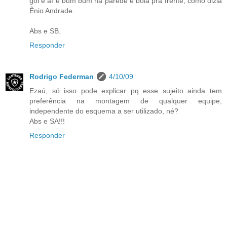
gol e aí é bum bum na parede e bola prá frente, como dizia
Ênio Andrade.
Abs e SB.
Responder
Rodrigo Federman
4/10/09
Ezaú, só isso pode explicar pq esse sujeito ainda tem
preferência na montagem de qualquer equipe,
independente do esquema a ser utilizado, né?
Abs e SA!!!
Responder