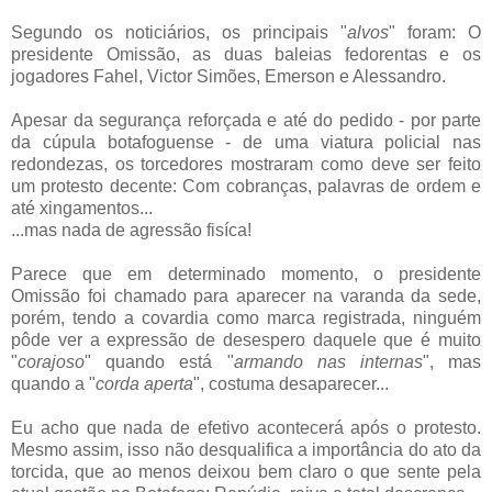
Segundo os noticiários, os principais "
alvos
" foram: O
presidente Omissão, as duas baleias fedorentas e os
jogadores Fahel, Victor Simões, Emerson e Alessandro.
Apesar da segurança reforçada e até do pedido - por parte
da cúpula botafoguense - de uma viatura policial nas
redondezas, os torcedores mostraram como deve ser feito
um protesto decente: Com cobranças, palavras de ordem e
até xingamentos...
...mas nada de agressão fisíca!
Parece que em determinado momento, o presidente
Omissão foi chamado para aparecer na varanda da sede,
porém, tendo a covardia como marca registrada, ninguém
pôde ver a expressão de desespero daquele que é muito
"
corajoso
" quando está "
armando nas internas
", mas
quando a "
corda aperta
", costuma desaparecer...
Eu acho que nada de efetivo acontecerá após o protesto.
Mesmo assim, isso não desqualifica a importância do ato da
torcida, que ao menos deixou bem claro o que sente pela