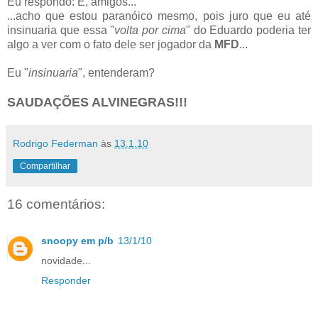
Eu respondo: É, amigos...
...acho que estou paranóico mesmo, pois juro que eu até
insinuaria que essa "
volta por cima
" do Eduardo poderia ter
algo a ver com o fato dele ser jogador da
MFD
...
Eu "
insinuaria
", entenderam?
SAUDAÇÕES ALVINEGRAS!!!
Rodrigo Federman
às
13.1.10
Compartilhar
16 comentários:
snoopy em p/b
13/1/10
novidade...
Responder