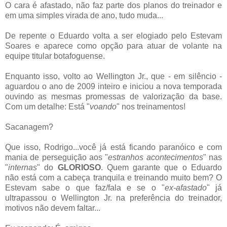
O cara é afastado, não faz parte dos planos do treinador e
em uma simples virada de ano, tudo muda...
De repente o Eduardo volta a ser elogiado pelo Estevam
Soares e aparece como opção para atuar de volante na
equipe titular botafoguense.
Enquanto isso, volto ao Wellington Jr., que - em silêncio -
aguardou o ano de 2009 inteiro e iniciou a nova temporada
ouvindo as mesmas promessas de valorização da base.
Com um detalhe: Está "
voando
" nos treinamentos!
Sacanagem?
Que isso, Rodrigo...você já está ficando paranóico e com
mania de perseguição aos "
estranhos acontecimentos
" nas
"
internas
" do
GLORIOSO
. Quem garante que o Eduardo
não está com a cabeça tranquila e treinando muito bem? O
Estevam sabe o que faz/fala e se o "
ex-afastado
" já
ultrapassou o Wellington Jr. na preferência do treinador,
motivos não devem faltar...