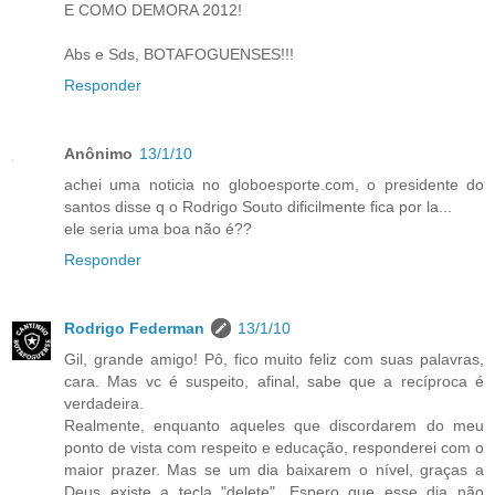
E COMO DEMORA 2012!
Abs e Sds, BOTAFOGUENSES!!!
Responder
Anônimo
13/1/10
achei uma noticia no globoesporte.com, o presidente do
santos disse q o Rodrigo Souto dificilmente fica por la...
ele seria uma boa não é??
Responder
Rodrigo Federman
13/1/10
Gil, grande amigo! Pô, fico muito feliz com suas palavras,
cara. Mas vc é suspeito, afinal, sabe que a recíproca é
verdadeira.
Realmente, enquanto aqueles que discordarem do meu
ponto de vista com respeito e educação, responderei com o
maior prazer. Mas se um dia baixarem o nível, graças a
Deus existe a tecla "delete". Espero que esse dia não