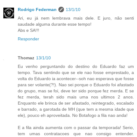
Rodrigo Federman
13/1/10
Ari, eu já nem lembrava mais dele. E juro, não senti
saudade alguma durante esse tempo!
Abs e SA!!!
Responder
Thomaz
13/1/10
Eu venho perguntando do destino do Eduardo faz um
tempo. Tava sentindo que se ele nao fosse emprestado, a
volta do Eduardo ia acontecer--soh nao esperava que fosse
para ser volante(?!). Nao sei porque o Eduardo foi afastado
do grupo, mas se foi, deve ter sido porque fez merda. E se
fez merda, terah sido mais uma nos ultimos 2 anos.
Enquanto ele brinca de ser afastado, reintegrado, escalado
e barrado, a garotada de MH (que tem a mesma idade que
ele), pouco eh aproveitada. No Botafogo a fila nao anda!
E a fila ainda aumenta com o passar da temporada! Serio,
tem umas contratacoes que nao consigo entender.