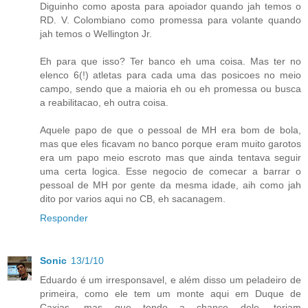
Diguinho como aposta para apoiador quando jah temos o
RD. V. Colombiano como promessa para volante quando
jah temos o Wellington Jr.
Eh para que isso? Ter banco eh uma coisa. Mas ter no
elenco 6(!) atletas para cada uma das posicoes no meio
campo, sendo que a maioria eh ou eh promessa ou busca
a reabilitacao, eh outra coisa.
Aquele papo de que o pessoal de MH era bom de bola,
mas que eles ficavam no banco porque eram muito garotos
era um papo meio escroto mas que ainda tentava seguir
uma certa logica. Esse negocio de comecar a barrar o
pessoal de MH por gente da mesma idade, aih como jah
dito por varios aqui no CB, eh sacanagem.
Responder
Sonic
13/1/10
Eduardo é um irresponsavel, e além disso um peladeiro de
primeira, como ele tem um monte aqui em Duque de
Caxias, mas que tendo a chance dele, teriam