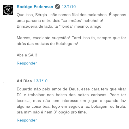
Rodrigo Federman
13/1/10
Que isso, Sérgio...não somos filial dos molambos. É apenas
uma parceria entre dois "co-irmãos"!hehehehe!
Brincadeira de lado, tá "flórida" mesmo, amigo!
Marcos, excelente sugestão! Farei isso tb, sempre que for
atrás das notícias do Botafogo.rs!
Abs e SA!!!
Responder
Ari Dias
13/1/10
Eduardo não pelo amor de Deus, esse cara tem que virar
DJ e trabalhar nas boites das noites cariocas. Pode ter
técnica, mas não tem interesse em jogar e quando faz
alguma coisa boa, logo em seguida faz bobagem ou firula,
pra mim não é nem 3ª opção pro time.
Responder