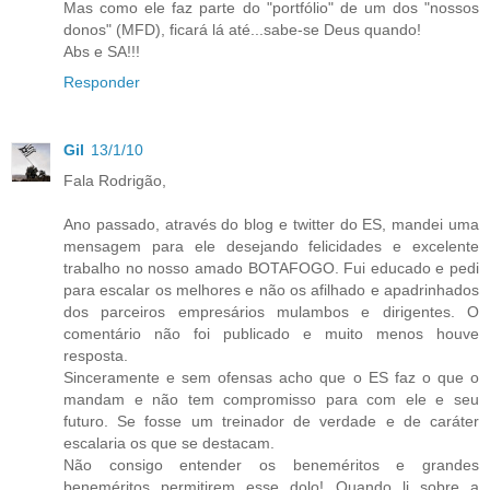
Mas como ele faz parte do "portfólio" de um dos "nossos
donos" (MFD), ficará lá até...sabe-se Deus quando!
Abs e SA!!!
Responder
Gil
13/1/10
Fala Rodrigão,
Ano passado, através do blog e twitter do ES, mandei uma
mensagem para ele desejando felicidades e excelente
trabalho no nosso amado BOTAFOGO. Fui educado e pedi
para escalar os melhores e não os afilhado e apadrinhados
dos parceiros empresários mulambos e dirigentes. O
comentário não foi publicado e muito menos houve
resposta.
Sinceramente e sem ofensas acho que o ES faz o que o
mandam e não tem compromisso para com ele e seu
futuro. Se fosse um treinador de verdade e de caráter
escalaria os que se destacam.
Não consigo entender os beneméritos e grandes
beneméritos permitirem esse dolo! Quando li sobre a