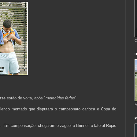
C
B
nse
estão de volta, após "
merecidas férias
".
M
lenco montado que disputará o campeonato carioca e Copa do
P
ês. Em compensação, chegaram o zagueiro Brinner, o lateral Rojas