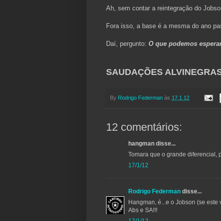
Ah, sem contar a reintegração do Jobson
Fora isso, a base é a mesma do ano pa
Daí, pergunto:
O que podemos esperar
SAUDAÇÕES ALVINEGRAS!
By
Rodrigo Federman
às
17.1.12
12 comentários:
hangman disse...
Tomara que o grande diferencial, po
17/1/12
Rodrigo Federman
disse...
Hangman, é...e o Jobson (se este 
Abs e SA!!!