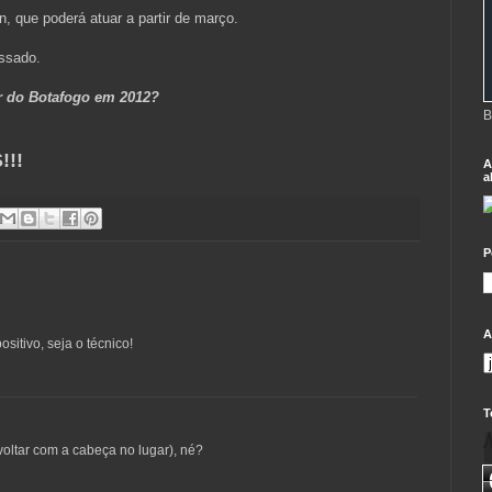
, que poderá atuar a partir de março.
ssado.
 do Botafogo em 2012?
B
!!
A
a
P
A
sitivo, seja o técnico!
T
voltar com a cabeça no lugar), né?