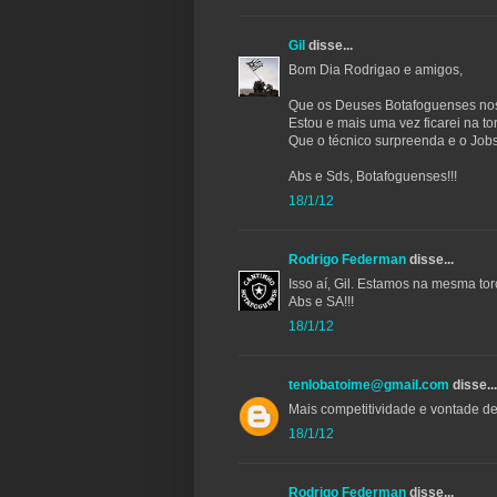
Gil
disse...
Bom Dia Rodrigao e amigos,
Que os Deuses Botafoguenses nos
Estou e mais uma vez ficarei na t
Que o técnico surpreenda e o Job
Abs e Sds, Botafoguenses!!!
18/1/12
Rodrigo Federman
disse...
Isso aí, Gil. Estamos na mesma tor
Abs e SA!!!
18/1/12
tenlobatoime@gmail.com
disse...
Mais competitividade e vontade 
18/1/12
Rodrigo Federman
disse...