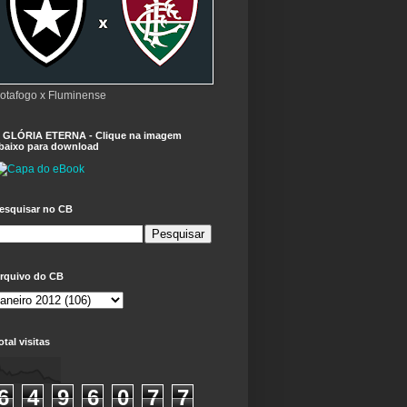
otafogo x Fluminense
 GLÓRIA ETERNA - Clique na imagem
baixo para download
esquisar no CB
rquivo do CB
otal visitas
6
4
9
6
0
7
7