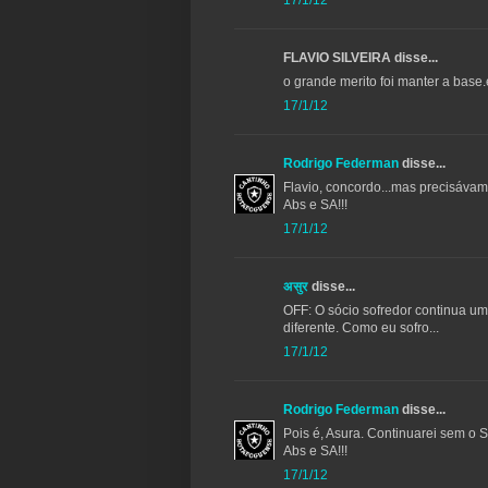
17/1/12
FLAVIO SILVEIRA disse...
o grande merito foi manter a base
17/1/12
Rodrigo Federman
disse...
Flavio, concordo...mas precisávam
Abs e SA!!!
17/1/12
असुर
disse...
OFF: O sócio sofredor continua 
diferente. Como eu sofro...
17/1/12
Rodrigo Federman
disse...
Pois é, Asura. Continuarei sem o S
Abs e SA!!!
17/1/12