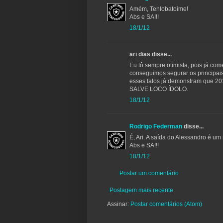
Amém, Tenlobatoime!
Abs e SA!!!
18/1/12
ari dias disse...
Eu tô sempre otimista, pois já co
conseguimos segurar os principais
esses fatos já demonstram que 20
SALVE LOCO ÍDOLO.
18/1/12
Rodrigo Federman
disse...
É, Ari. A saída do Alessandro é um 
Abs e SA!!!
18/1/12
Postar um comentário
Postagem mais recente
Assinar:
Postar comentários (Atom)