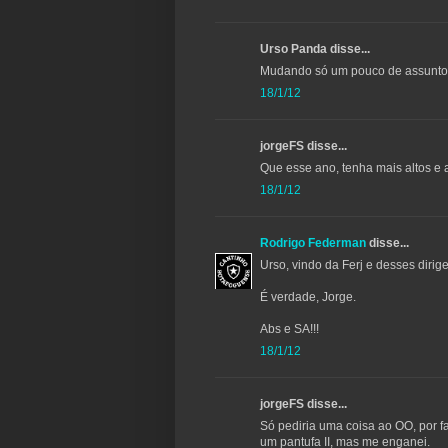
Urso Panda disse...
Mudando só um pouco de assunto,
18/1/12
jorgeFS disse...
Que esse ano, tenha mais altos e 
18/1/12
Rodrigo Federman
disse...
Urso, vindo da Ferj e desses dirige
É verdade, Jorge.
Abs e SA!!!
18/1/12
jorgeFS disse...
Só pediria uma coisa ao OO, por f
um pantufa II, mas me enganei.