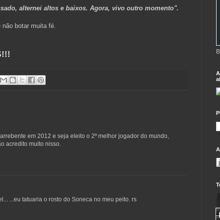
sado, alternei altos e baixos. Agora, vivo outro momento".
 não botar muita fé.
B
!!
A
a
P
arrebente em 2012 e seja eleito o 2º melhor jogador do mundo,
o acredito muito nisso.
A
T
l... ...eu tatuaria o rosto do Soneca no meu peito. rs