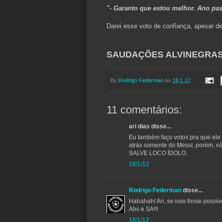
"- Garanto que estou melhor. Ano pas
Darei esse voto de confiança, apesar de
SAUDAÇÕES ALVINEGRAS!
By
Rodrigo Federman
às
18.1.12
11 comentários:
ari dias disse...
Eu também faço votos pra que ele 
atrás somente do Messi, porém, nã
SALVE LOCO ÍDOLO.
18/1/12
Rodrigo Federman
disse...
Hahahah! Ari, se isso fosse possíve
Abs e SA!!!
18/1/12