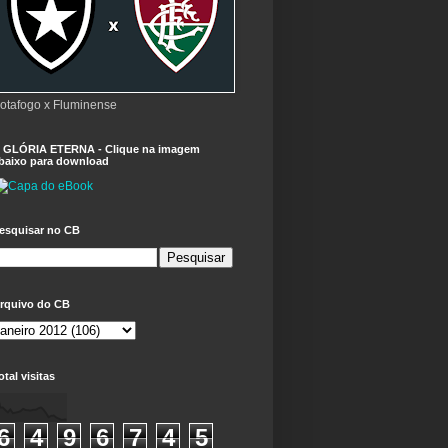
otafogo x Fluminense
 GLÓRIA ETERNA - Clique na imagem
baixo para download
esquisar no CB
rquivo do CB
otal visitas
6
4
9
6
7
4
5