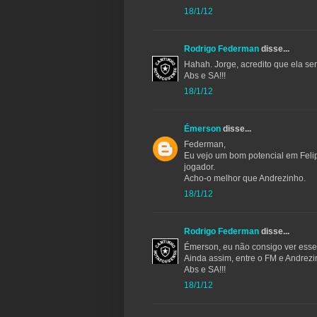
18/1/12
Rodrigo Federman
disse...
Hahah. Jorge, acredito que ela s
Abs e SA!!!
18/1/12
Émerson
disse...
Federman,
Eu vejo um bom potencial em Fel
jogador.
Acho-o melhor que Andrezinho.
18/1/12
Rodrigo Federman
disse...
Émerson, eu não consigo ver esse
Ainda assim, entre o FM e Andrez
Abs e SA!!!
18/1/12