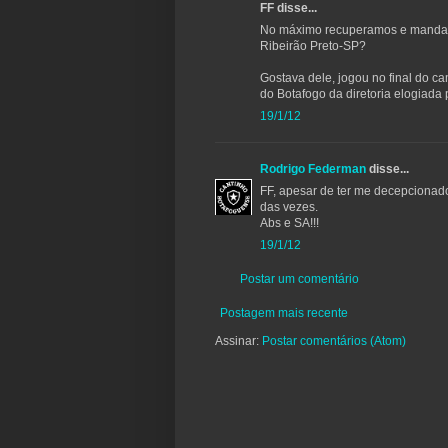
FF disse...
No máximo recuperamos e mandamo
Ribeirão Preto-SP?
Gostava dele, jogou no final do
do Botafogo da diretoria elogiada 
19/1/12
Rodrigo Federman
disse...
FF, apesar de ter me decepcionad
das vezes.
Abs e SA!!!
19/1/12
Postar um comentário
Postagem mais recente
Assinar:
Postar comentários (Atom)