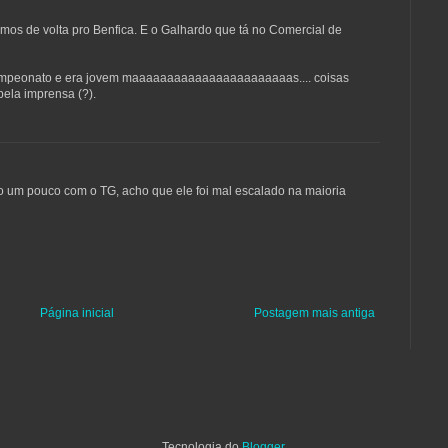
s de volta pro Benfica. E o Galhardo que tá no Comercial de
 campeonato e era jovem maaaaaaaaaaaaaaaaaaaaaaas.... coisas
pela imprensa (?).
o um pouco com o TG, acho que ele foi mal escalado na maioria
Página inicial
Postagem mais antiga
Tecnologia do
Blogger
.