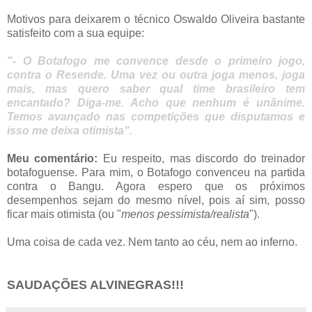
Motivos para deixarem o técnico Oswaldo Oliveira bastante
satisfeito com a sua equipe:
"- O Botafogo me convence desde o primeiro jogo,
contra o Resende. Uma vez ou outra joga menos, joga
mais, mas quero saber qual time brasileiro tem
encantado? Diga-me. Acho que nenhum é unânime.
Temos avançado nas competições que disputamos e
isso me deixa otimista".
Meu comentário:
Eu respeito, mas discordo do treinador
botafoguense. Para mim, o Botafogo convenceu na partida
contra o Bangu. Agora espero que os próximos
desempenhos sejam do mesmo nível, pois aí sim, posso
ficar mais otimista (ou "
menos pessimista/realista
").
Uma coisa de cada vez. Nem tanto ao céu, nem ao inferno.
SAUDAÇÕES ALVINEGRAS!!!