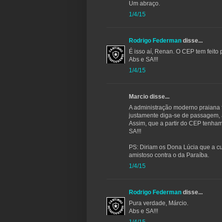
Um abraço.
1/4/15
Rodrigo Federman
disse...
É isso aí, Renan. O CEP tem feito
Abs e SA!!!
1/4/15
Marcio disse...
A administração moderno praiana 
justamente diga-se de passagem,
Assim, que a partir do CEP tenham
SA!!!
PS: Diriam os Dona Lúcia que a cul
amistoso contra o da Paraíba.
1/4/15
Rodrigo Federman
disse...
Pura verdade, Márcio.
Abs e SA!!!