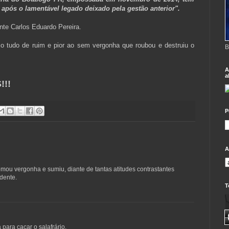
 após o lamentável legado deixado pela gestão anterior".
nte Carlos Eduardo Pereira.
 tudo de ruim e pior ao sem vergonha que roubou e destruiu o
B
A
a
!!
P
A
omou vergonha e sumiu, diante de tantas atitudes contrastantes
dente.
T
 para caçar o salafrário.