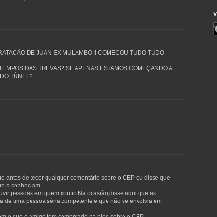
V
TRATAÇÃO DE JUAN EX MULAMBO!!! COMEÇOU TUDO TUDO
 TEMPOS DAS TREVAS? SE APENAS ESTAMOS COMEÇANDO A
 DO TÚNEL?
 antes de tecer qualquer comentário sobre o CEP eu disse que
ue o conheciam.
ouvir pessoas em quem confio.Na ocasião,disse aqui que as
va de uma pessoa séria,competente e que não se envolvia em
om o que o amigo tem comentado no blog sobre o CEP.