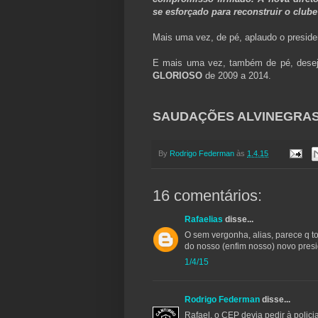
se esforçado para reconstruir o clube
Mais uma vez, de pé, aplaudo o preside
E mais uma vez, também de pé, desejo
GLORIOSO
de 2009 a 2014.
SAUDAÇÕES ALVINEGRAS!
By
Rodrigo Federman
às
1.4.15
16 comentários:
Rafaelias
disse...
O sem vergonha, alias, parece q t
do nosso (enfim nosso) novo presi
1/4/15
Rodrigo Federman
disse...
Rafael, o CEP devia pedir à policia