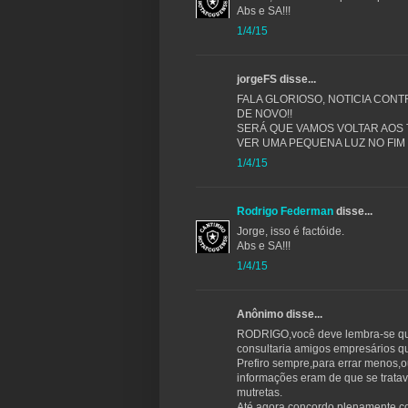
Abs e SA!!!
1/4/15
jorgeFS disse...
FALA GLORIOSO, NOTICIA CON
DE NOVO!!
SERÁ QUE VAMOS VOLTAR AOS
VER UMA PEQUENA LUZ NO FIM
1/4/15
Rodrigo Federman
disse...
Jorge, isso é factóide.
Abs e SA!!!
1/4/15
Anônimo disse...
RODRIGO,você deve lembra-se que
consultaria amigos empresários q
Prefiro sempre,para errar menos,
informações eram de que se trata
mutretas.
Até agora,concordo plenamente c