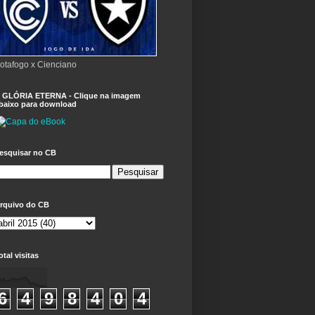
otafogo x Cienciano
 GLÓRIA ETERNA - Clique na imagem
baixo para download
esquisar no CB
rquivo do CB
otal visitas
6
4
9
8
4
0
4