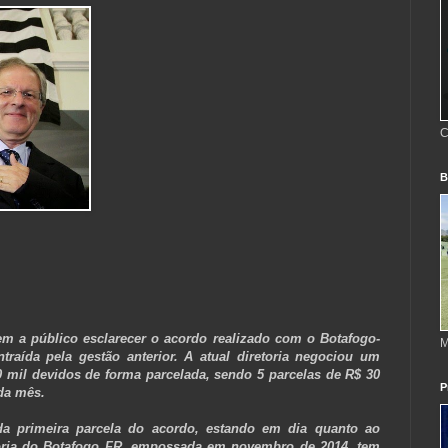
C
B
em a público esclarecer o acordo realizado com o Botafogo-
M
raída pela gestão anterior. A atual diretoria negociou um
 mil devidos de forma parcelada, sendo 5 parcelas de R$ 30
P
da mês.
a primeira parcela do acordo, estando em dia quanto ao
oria do Botafogo FR, empossada em novembro de 2014, tem