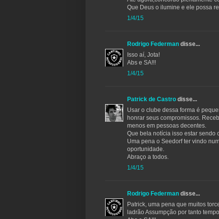
Que Deus o ilumine e ele possa 
1/4/15
Rodrigo Federman
disse...
Isso aí, Jota!
Abs e SA!!!
1/4/15
Patrick de Castro
disse...
Usar o clube dessa forma é pequ
honrar seus compromissos. Recebe
menos em pessoas decentes.
Que bela notícia isso estar sendo c
Uma pena o Seedorf ter vindo numa
oportunidade.
Abraço a todos.
1/4/15
Rodrigo Federman
disse...
Patrick, uma pena que muitos tor
ladrão Assumpção por tanto tempo