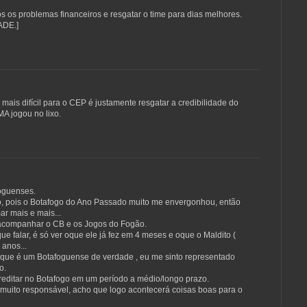
os problemas financeiros e resgatar o time para dias melhores.
DE.]
 mais difícil para o CEP é justamente resgatar a credibilidade do
A jogou no lixo.
oguenses.
o, pois o Botafogo do Ano Passado muito me envergonhou, então
ar mais e mais...
acompanhar o CB e os Jogos do Fogão.
 falar, é só ver oque ele já fez em 4 meses e oque o Maldito (
anos...
que é um Botafoguense de verdade , eu me sinto representado
o.
reditar no Botafogo em um período a médio/longo prazo.
muito responsável, acho que logo acontecerá coisas boas para o