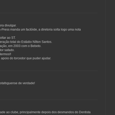
pra divulgar.
-Press manda um factóide, a diretoria solta logo uma nota
ltar ao ST.
eração total do Estádio Nílton Santos.
ração, em 2003 com o Bebeto.
or safado.
dermos!!
apoio do torcedor que puder ajudar.
botafoguense de verdade!
lidade ao clube, principalmente depois dos desmandos do Dentista