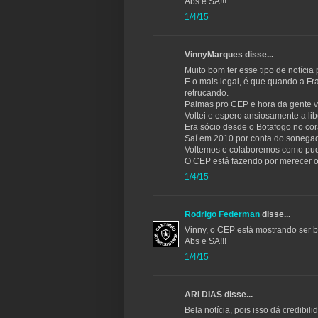
Abs e SA!!!
1/4/15
VinnyMarques disse...
Muito bom ter esse tipo de notícia 
E o mais legal, é que quando a Fra
retrucando.
Palmas pro CEP e hora da gente vo
Voltei e espero ansiosamente a lib
Era sócio desde o Botafogo no co
Saí em 2010 por conta do sonegad
Voltemos e colaboremos como pu
O CEP está fazendo por merecer o 
1/4/15
Rodrigo Federman
disse...
Vinny, o CEP está mostrando ser 
Abs e SA!!!
1/4/15
ARI DIAS disse...
Bela notícia, pois isso dá credibi