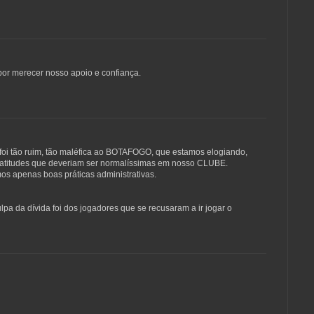
 por merecer nosso apoio e confiança.
foi tão ruim, tão maléfica ao BOTAFOGO, que estamos elogiando,
 atitudes que deveriam ser normalíssimas em nosso CLUBE.
os apenas boas práticas administrativas.
pa da dívida foi dos jogadores que se recusaram a ir jogar o