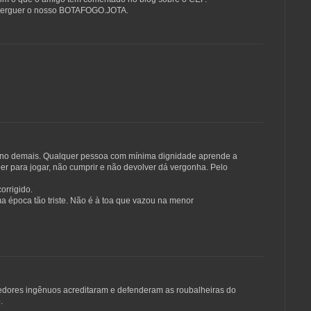
reerguer o nosso BOTAFOGO.JOTA.
eno demais. Qualquer pessoa com mínima dignidade aprende a
r para jogar, não cumprir e não devolver dá vergonha. Pelo
orrigido.
 época tão triste. Não é à toa que vazou na menor
cedores ingênuos acreditaram e defenderam as roubalheiras do
.