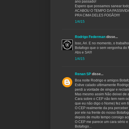
ano passado!
Espero que possamos sanear todos 
ACABOU O TEMPO DA PASSIVIDA
PRA CIMA DELES FOGÃO!!!!
1/4/15
Rodrigo Federman
disse...
Isso, Ari. E no momento, o trabalho
Botafogo que o sem vergonha do M
Abs e SA!!!
1/4/15
Renan SP
disse...
Boa noite Rodrigo e amigos Botaf
Estive calado ultimamente Rodrig
perdi a vontade de xingar e reclam
Mas mesmo assim Não deixei de 
Cara sobre o CEP não tem nem oque
que eu não digo o Nome) fez em 6 
O CEP realmente da pra perceber 
por ele na frente do nosso Botafog
depois de muito tempo consigo ac
O CEP me parece um cara sério e 
Botafogo...