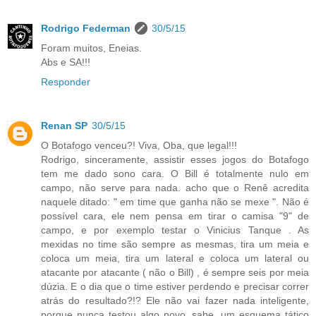
Rodrigo Federman
30/5/15
Foram muitos, Eneias.
Abs e SA!!!
Responder
Renan SP
30/5/15
O Botafogo venceu?! Viva, Oba, que legal!!!
Rodrigo, sinceramente, assistir esses jogos do Botafogo
tem me dado sono cara. O Bill é totalmente nulo em
campo, não serve para nada. acho que o Renê acredita
naquele ditado: " em time que ganha não se mexe ". Não é
possível cara, ele nem pensa em tirar o camisa "9" de
campo, e por exemplo testar o Vinicius Tanque . As
mexidas no time são sempre as mesmas, tira um meia e
coloca um meia, tira um lateral e coloca um lateral ou
atacante por atacante ( não o Bill) , é sempre seis por meia
dúzia. E o dia que o time estiver perdendo e precisar correr
atrás do resultado?!? Ele não vai fazer nada inteligente,
porque nunca testou algo novo, sabe, um esquema tático