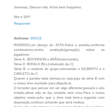
Jeremias, Dierson não. Achei bem fraquinho.
Abs e SA!!!
Responder
Anônimo
30/5/15
RODRIGO,um abraço do JOTA.Sobre a partida,conforme
combinamos,minha avaliação(gozação) sobre os
jogadores:
Série A: JEFFERSON e ARÃO(retornando).
Série D: BÚFALO BILL(rebaixado da C)
Série B: o restante do grupo,retornando o GILBERTO e o
CARLETO da C.
Quanto a partida nada demais,ou seja,jogo de série B com
o nosso time montado para disputá-la.
O torcedor que pensar em ver algo diferente,passará o ano
irritado,afinal não se faz omelete sem ovos.Para o nosso
objetivo maior,acho que o time está bem,e jogando com
disposição,continuo achando que será moleza.
Ainda não enfrentamos os adversários "babas de quiabo",a