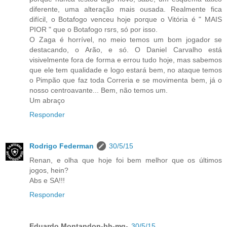
diferente, uma alteração mais ousada. Realmente fica
difícil, o Botafogo venceu hoje porque o Vitória é " MAIS
PIOR " que o Botafogo rsrs, só por isso.
O Zaga é horrível, no meio temos um bom jogador se
destacando, o Arão, e só. O Daniel Carvalho está
visivelmente fora de forma e errou tudo hoje, mas sabemos
que ele tem qualidade e logo estará bem, no ataque temos
o Pimpão que faz toda Correria e se movimenta bem, já o
nosso centroavante... Bem, não temos um.
Um abraço
Responder
Rodrigo Federman
30/5/15
Renan, e olha que hoje foi bem melhor que os últimos
jogos, hein?
Abs e SA!!!
Responder
Eduardo Montandon-bh-mg-
30/5/15