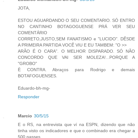
JOTA,
ESTOU AGUARDANDO O SEU COMENTARIO. SÓ ENTRO
NO CANTINHO BOTAGOGUENSE PRÁ VER SEU
COMENTÁRIO
CORRETO,JUSTO,SEM FANATISMO e "LUCIDO". DÊSDE
A PRIMEIRA PARTIDA VOCÊ VIU E EU TAMBEM: "O >>
ARÃO É O CARA". O MELHOR DISPARADO. SÓ NÃO
CONCORDO QUE VAI SER MOLEZA!...PORQUE A
"GROBO"
È CONTRA. Abraços para Rodrigo e demais
BOTAFOGUENSES.
Eduardo-bh-mg-
Responder
Marcio
30/5/15
E o RS, na entrevista que ví na ESPN, dizendo que não
tinha visto os indicadores e que o combinado era chegar a
500 passes.