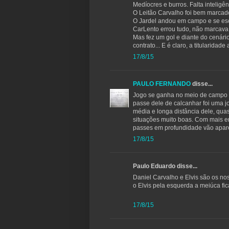
Medíocres e burros. Falta inteligên
O Leitão Carvalho foi bem marcado
O Jardel andou em campo e se e
CarLento errou tudo, não marcava 
Mas fez um gol e diante do cenár
contrato... E é claro, a titularidade
17/8/15
PAULO FERNANDO
disse...
Jogo se ganha no meio de campo e
passe dele de calcanhar foi uma j
média e longa distância dele, qua
situações muito boas. Com mais e
passes em profundidade vão apar
17/8/15
Paulo Eduardo disse...
Daniel Carvalho e Elvis são os no
o Elvis pela esquerda a meiúca f
17/8/15