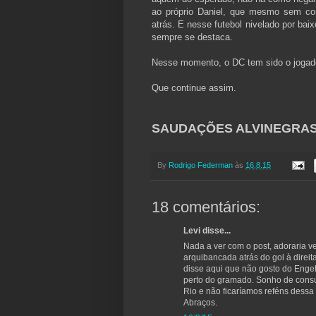
ao próprio Daniel, que mesmo sem co
atrás. E nesse futebol nivelado por ba
sempre se destaca.
Nesse momento, o DC tem sido o jogad
Que continue assim.
SAUDAÇÕES ALVINEGRAS!
By
Rodrigo Federman
às
16.8.15
18 comentários:
Levi disse...
Nada a ver com o post, adoraria 
arquibancada atrás do gol à direit
disse aqui que não gosto do Engeh
perto do gramado. Sonho de consu
Rio e não ficaríamos reféns dessa 
Abraços.