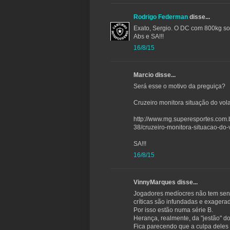
Rodrigo Federman
disse...
Exato, Sergio. O DC com 800kg so
Abs e SA!!!
16/8/15
Marcio disse...
Será esse o motivo da preguiça?
Cruzeiro monitora situação do vola
http://www.mg.superesportes.com.b
38/cruzeiro-monitora-situacao-do-
SA!!!
16/8/15
VinnyMarques disse...
Jogadores medíocres não tem senso
críticas são infundadas e exagerad
Por isso estão numa série B.
Herança, realmente, da "jestão" 
Fica parecendo que a culpa deles