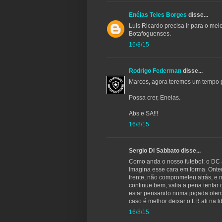
Enéias Teles Borges
disse...
Luis Ricardo precisa ir para o me
Botafoguenses.
16/8/15
Rodrigo Federman
disse...
Marcos, agora teremos um tempo pa
Possa crer, Eneias.
Abs e SA!!!
16/8/15
Sergio Di Sabbato disse...
Como anda o nosso futebol: o DC 
Imagina esse cara em forma. Onte
frente, não comprometeu atrás, e 
continue bem, valia a pena tenta
estar pensando numa jogada ofensi
caso é melhor deixar o LR ali na ld
16/8/15