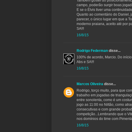
Também gostei do posicionamento d
campo, poderão surgir boas jogada
E se o Élvis tiver uma continuida
Quanto ao comentário do Daniel, j
parecer, o único lugar em que a T
moderno praiana, aceito até por pa
SA!!!
16/8/15
Rodrigo Federman
disse...
100% de acordo, Marcio. Do início
Abs e SA!!!
16/8/15
Marcos Oliveira
disse...
Rodrigo, torço muito, para que co
trabalho em jogadas de triangula
entre sonolenta, como é um costu
jogo as 11:00 no Niltão, como atr
consecutivas e com grande probab
competição...Lembrando que o Vitó
nos domínios do time com Pimenta
16/8/15