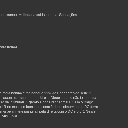
io de campo. Melhorar a saída de bola. Saudações
ra treinar.
a meia bomba é melhor que 99% dos jogadores da série B.
m quem me surpreendeu foi o ld Diego, que se não foi bem na
não se intimidou. É garoto e pode render mais. Caso o Diego
r o LR no meio, se bem que, como foi bem observado, o RG deve
va bem interessante ali pela direita com o DC e o LR. Nesse
. Abs e SB!