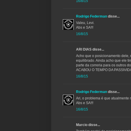
16/8/15
Rodrigo Federman
disse...
Valeu, Levi.
Abs e SA!!!
16/8/15
ARI DIAS disse...
Acho que o posicionamento dele, m
equilibrado. Ainda acho que ele t
parte da correria para os outros 
ACABOU O TEMPO DA PASSIVID
16/8/15
Rodrigo Federman
disse...
Ari, o problema é que atualmente
Abs e SA!!!
16/8/15
Marcio disse...