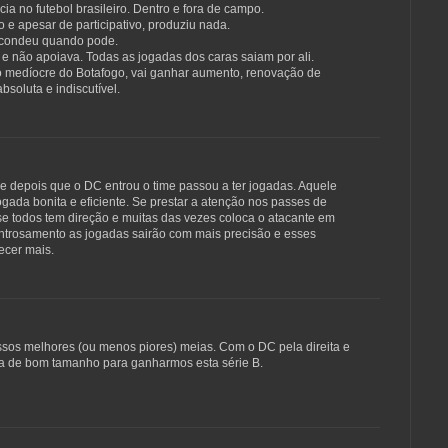
cia no futebol brasileiro. Dentro e fora de campo.
 e apesar de participativo, produziu nada.
scondeu quando pode.
e não apoiava. Todas as jogadas dos caras saiam por ali.
io medíocre do Botafogo, vai ganhar aumento, renovação de
 absoluta e indiscutível.
 depois que o DC entrou o time passou a ter jogadas. Aquele
ogada bonita e eficiente. Se prestar a atenção nos passes de
se todos tem direção e muitas das vezes coloca o atacante em
ntrosamento as jogadas sairão com mais precisão e esses
ecer mais.
ssos melhores (ou menos piores) meias. Com o DC pela direita e
ica de bom tamanho para ganharmos esta série B.