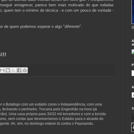
nseguir emagrecer, parece bem mais motivado do que rodadas
ixo, quem tem o mínimo de técnica - e com um pouco de vontade -
or de quem podemos esperar o algo "
diferente
".
B
A
a
!!
P
A
ver o Botafogo com um estádio como o Independência, com uma
T
a, fechando o perímetro. Trocaria pelo Engenhão na hora (já
ão). Uma casa própria para 30/32 mil torcedores e com a torcida
mo, sem contar que devolveríamos o Estádio para o alcaide do
gente. Ah, sim, no domingo estarei lá contra o Payssandu.