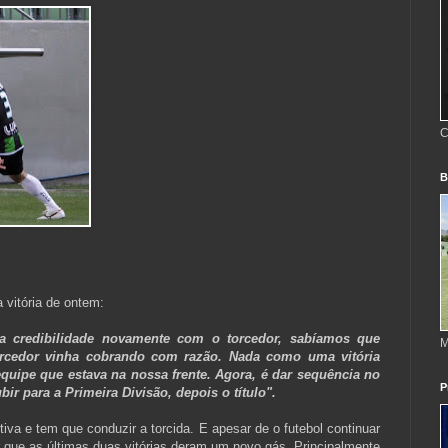
C
B
 vitória de ontem:
 credibilidade novamente com o torcedor, sabíamos que
M
orcedor vinha cobrando com razão. Nada como uma vitória
quipe que estava na nossa frente. Agora, é dar sequência no
P
ir para a Primeira Divisão, depois o título".
va e tem que conduzir a torcida. E apesar de o futebol continuar
que as últimas duas vitórias deram um novo gás. Principalmente