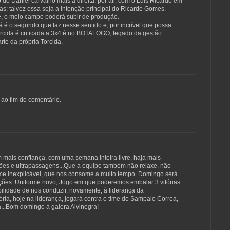
o Daniel carvalho mais à direita. por ali, com o Luis Ricardo em
s; talvez essa seja a intenção principal do Ricardo Gomes.
de, o meio campo poderá subir de produção.
á é o segundo que faz nesse sentido e, por incrível que possa
orcida é criticada a 3x4 é no BOTAFOGO; legado da gestão
rte da própria Torcida.
 ao fim do comentário.
m mais confiança, com uma semana inteira livre, haja mais
ções e ultrapassagens...Que a equipe também não relaxe, não
me inexplicável, que nos consome a muito tempo. Domingo será
ações: Uniforme novo; Jogo em que poderemos embalar 3 vitórias
ilidade de nos conduzir, novamente, à liderança da
ria, hoje na liderança, jogará contra o time do Sampaio Correa,
...Bom domingo à galera Alvinegra!