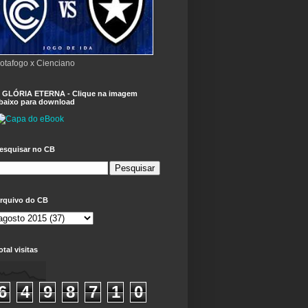
otafogo x Cienciano
 GLÓRIA ETERNA - Clique na imagem
baixo para download
esquisar no CB
rquivo do CB
otal visitas
6
4
9
8
7
1
0