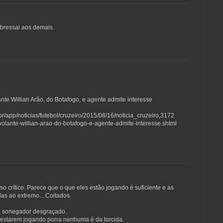
bressai aos demais.
nte Willian Arão, do Botafogo, e agente admite interesse
r/app/noticias/futebol/cruzeiro/2015/08/16/noticia_cruzeiro,3172
volante-willian-arao-do-botafogo-e-agente-admite-interesse.shtml
 crítico. Parece que o que eles estão jogando é suficiente e as
as ao extremo... Coitados.
do sonegador desgraçado.
 estarem jogando porra nenhuma é da torcida.