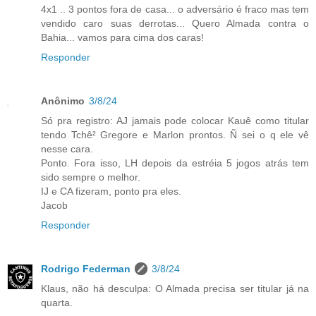
4x1 .. 3 pontos fora de casa... o adversário é fraco mas tem
vendido caro suas derrotas... Quero Almada contra o
Bahia... vamos para cima dos caras!
Responder
Anônimo
3/8/24
Só pra registro: AJ jamais pode colocar Kauê como titular
tendo Tchê² Gregore e Marlon prontos. Ñ sei o q ele vê
nesse cara.
Ponto. Fora isso, LH depois da estréia 5 jogos atrás tem
sido sempre o melhor.
IJ e CA fizeram, ponto pra eles.
Jacob
Responder
Rodrigo Federman
3/8/24
Klaus, não há desculpa: O Almada precisa ser titular já na
quarta.