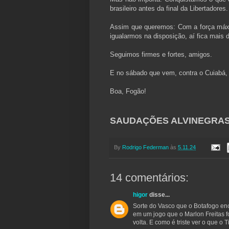
brasileiro antes da final da Libertadores
Assim que queremos: Com a força máxi
igualarmos na disposição, aí fica mais d
Seguimos firmes e fortes, amigos.
E no sábado que vem, contra o Cuiabá,
Boa, Fogão!
SAUDAÇÕES ALVINEGRAS!
By
Rodrigo Federman
às
5.11.24
14 comentários:
higor
disse...
Sorte do Vasco que o Botafogo en
em um jogo que o Marlon Freitas 
volta. E como é triste ver o que o 