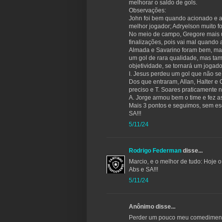
melhorar o saldo de gols.
Observações:
John foi bem quando acionado e a 
melhor jogador; Adryelson muito for
No meio de campo, Gregore mais um
finalizações, pois vai mal quando a
Almada e Savarino foram bem, mas
um gol de rara qualidade, mas tam
objetividade, se tornará um jogado
I. Jesus perdeu um gol que não s
Dos que entraram, Allan, Halter e
preciso e T. Soares praticamente 
A. Jorge armou bem o time e fez a
Mais 3 pontos e seguimos, sem e
SA!!!
5/11/24
Rodrigo Federman
disse...
Marcio, e o melhor de tudo: Hoje
Abs e SA!!!
5/11/24
Anônimo disse...
Perder um pouco meu comedimento: