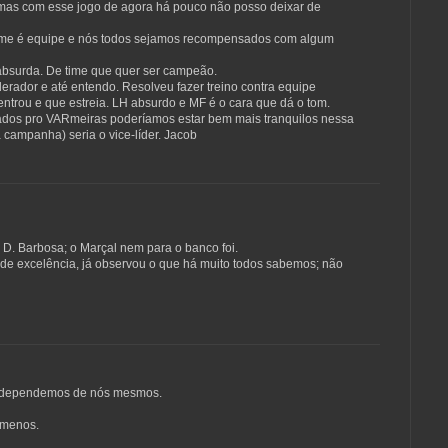
a mas com esse jogo de agora há pouco não posso deixar de
time é equipe e nós todos sejamos recompensados com algum
 absurda. De time que quer ser campeão.
lerador e até entendo. Resolveu fazer treino contra equipe
entrou e que estreia. LH absurdo e MF é o cara que dá o tom.
jados pro VARmeiras poderíamos estar bem mais tranquilos nessa
 campanha) seria o vice-líder. Jacob
D. Barbosa; o Marçal nem para o banco foi.
 de excelência, já observou o que há muito todos sabemos; não
ó dependemos de nós mesmos.
 menos.