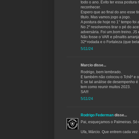
todo o ano. Evito ter essa postur
reconhecer.
Espero que ao final do ano esse 
título. Mas vamos jogo a jogo.
A postura de hoje no 1° tempo foi
No 2⁰ resolvemos tirar o pé do ace
adversária. Foi um.bom treino. JS 
Não fosse o VAR e pênaltis arran
32ª rodada e o Fortaleza (que bela
5/11/24
Marcio disse...
Rodrigo, bem lembrado.
E também não colocou o Tchê² e o 
E se tal análise de desempenho é
tem como reunir muitos 2023.
SA!!!
5/11/24
Rodrigo Federman
disse...
Pai, esqueçamos o Palmeiras. S
Ufa, Márcio. Que entrem cada vez