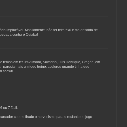
tória implacável. Mas lamentei não ter feito 5x0 e maior saldo de
 pegada contra o Cuiabá!
io temos em ter um Almada, Savarino, Luis Henrique, Gregori, em
ar, parecia mais um jogo treino, acelerou quando tinha que
um show!!
6 ou 7 fácil.
 marcador cedo e tirado o nervosismo para o restante do jogo.