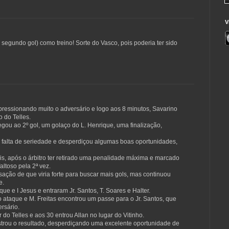
V
 segundo gol) como treino! Sorte do Vasco, pois poderia ter sido
ressionando muito o adversário e logo aos 8 minutos, Savarino
 do Telles.
egou ao 2º gol, um golaço do L. Henrique, uma finalização,
 falta de seriedade e desperdiçou algumas boas oportunidades,
s, após o árbitro ter retirado uma penalidade máxima e marcado
altoso pela 2ª vez.
ação de que viria forte para buscar mais gols, mas continuou
e.
ue e I Jesus e entraram Jr. Santos, T. Soares e Halter.
o ataque e M. Freitas encontrou um passe para o Jr. Santos, que
ersário.
do Telles e aos 30 entrou Allan no lugar do Vitinho.
strou o resultado, desperdiçando uma excelente oportunidade de