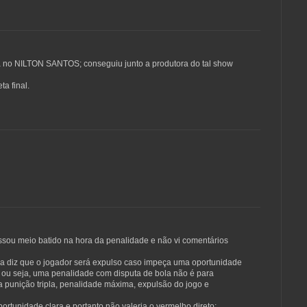
ria no NILTON SANTOS; conseguiu junto a produtora do tal show
ta final.
sou meio batido na hora da penalidade e não vi comentários
ra diz que o jogador será expulso caso impeça uma oportunidade
a; ou seja, uma penalidade com disputa de bola não é para
 punição tripla, penalidade máxima, expulsão do jogo e
ortunidade clara e portanto não valeria o vermelho direto;