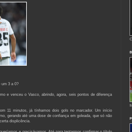
C
B
e um 3 a 0?
smo e venceu o Vasco, abrindo, agora, seis pontos de diferença
M
com 11 minutos, já tínhamos dois gols no marcador. Um início
ismo, gerando até uma dose de confiança em goleada, que só não
P
erta displicência.
ueríamos e precisávamos. Até para tentarmos confirmar o título