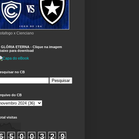
otafogo x Cienciano
 GLÓRIA ETERNA - Clique na imagem
baixo para download
esquisar no CB
rquivo do CB
otal visitas
6
5
0
0
3
2
9