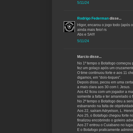
5/11/24
Rodrigo Federman
disse...
Higor, encarou o jogo todo (após o
ainda mais feio! rs
Abs e SA!!!
5/11/24
Marcio disse...
No 1º tempo o Botafogo começou p
fez um golaço após um cruzamento
O time continuou forte e aos 11 ch
digamos, em “dois-toques”.
Depois disso, pecou em uma certa
a mais clara aos 30 com I. Jesus.
Aos 42 ficou com um jogador a mai
somente a falta e ter amarelado o f
No 2º tempo o Botafogo deu a sens
esbarrando na falta de objetividad
Aos 22, saíram Adryelson, L. Henriq
Aos 25, o Botafogo chegou forte n
finalizou encobrindo o goleiro adv
Aos 27 entrou o Cuiabano no lugar 
E o Botafogo praticamente admini