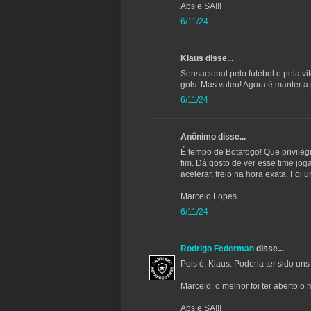
Abs e SA!!!
6/11/24
Klaus disse...
Sensacional pelo futebol e pela vi
gols. Mas valeu! Agora é manter a
6/11/24
Anônimo disse...
É tempo de Botafogo! Que privilég
fim. Dá gosto de ver esse time jog
acelerar, freio na hora exata. Foi 
Marcelo Lopes
6/11/24
Rodrigo Federman
disse...
Pois é, Klaus. Poderia ter sido uns 
Marcelo, o melhor foi ter aberto o
Abs e SA!!!