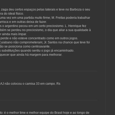
zaga deu certos espaços pelas laterais e teve no Barboza o seu
a do ideal físico.
a vez em uma partida muito firme; M. Freitas poderia trabalhar
rrisca e em outras deixa de fazer.
 o argentino pecou em um certo preciosismo. L. Henrique fez
bém se perdeu no preciosismo, o dia que aliar a sua qualidade à
r ainda mais ímpar.
e perde e não esteve concentrado como em outros jogos.
 Cuiabano não comprometeram; Jr. Santos na chance que teve foi
não se posiciona como centroavante.
s substituições quando sentiu o jogo já encaminhado.
squecer que ainda há margem para melhorar.
 o AJ não colocou o camisa 33 em campo. Rs
 é o melhor time e melhor equipe do Brasil hoje e ao longo de