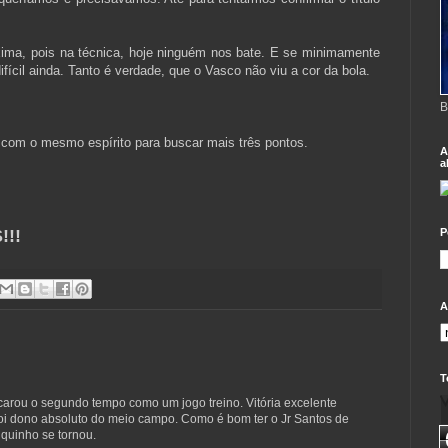
.
ma, pois na técnica, hoje ninguém nos bate. E se minimamente
ifícil ainda. Tanto é verdade, que o Vasco não viu a cor da bola.
B
 com o mesmo espírito para buscar mais três pontos.
A
a
!!
P
A
T
carou o segundo tempo como um jogo treino. Vitória excelente
foi dono absoluto do meio campo. Como é bom ter o Jr Santos de
Tiquinho se tornou.