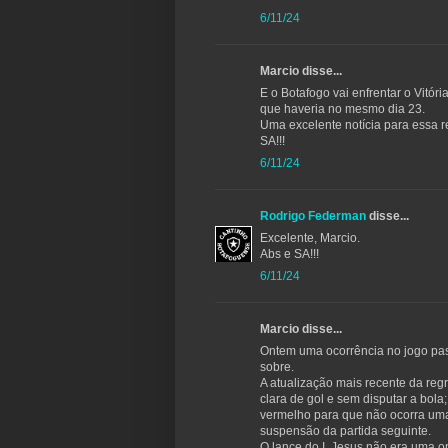
6/11/24
Marcio disse...
E o Botafogo vai enfrentar o Vitó
que haveria no mesmo dia 23.
Uma excelente notícia para essa re
SA!!!
6/11/24
Rodrigo Federman
disse...
Excelente, Marcio.
Abs e SA!!!
6/11/24
Marcio disse...
Ontem uma ocorrência no jogo pas
sobre.
A atualização mais recente da reg
clara de gol e sem disputar a bol
vermelho para que não ocorra uma
suspensão da partida seguinte.
O lance do I. Jesus não era uma op