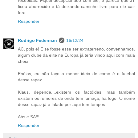
recebidas. Fiquei decepcionado com ele, e parece que JT
ficou aborrecido e tá deixando caminho livre para ele cair
fora.
Responder
Rodrigo Federman
16/12/24
AC, pois é! E se fosse esse ser extraterreno, convenhamos,
algum clube da elite na Europa já teria vindo aqui com mala
cheia.
Enéias, eu não faço a menor ideia de como é o futebol
desse rapaz.
Klaus, depende....existem os factóides, mas também
existem os rumores de onde tem fumaça, há fogo. O nome
desse rapaz já é falado por aqui tem tempos.
Abs e SA!!!
Responder