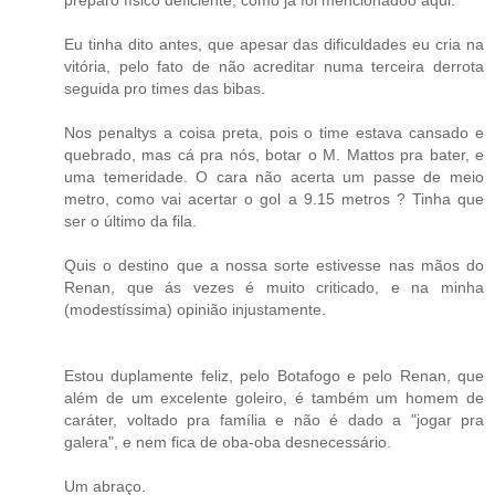
Eu tinha dito antes, que apesar das dificuldades eu cria na
vitória, pelo fato de não acreditar numa terceira derrota
seguida pro times das bibas.
Nos penaltys a coisa preta, pois o time estava cansado e
quebrado, mas cá pra nós, botar o M. Mattos pra bater, e
uma temeridade. O cara não acerta um passe de meio
metro, como vai acertar o gol a 9.15 metros ? Tinha que
ser o último da fila.
Quis o destino que a nossa sorte estivesse nas mãos do
Renan, que ás vezes é muito criticado, e na minha
(modestíssima) opinião injustamente.
Estou duplamente feliz, pelo Botafogo e pelo Renan, que
além de um excelente goleiro, é também um homem de
caráter, voltado pra família e não é dado a "jogar pra
galera", e nem fica de oba-oba desnecessário.
Um abraço.