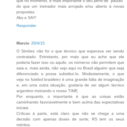
que no momento, é mais importante o seu perfil de "paizão"
do que um treinador mais arrojado e/ou aberto à novas
propostas.
Abs e SA!!!
Responder
Marcio
20/4/15
O Simões não foi o que técnico que esperava ver sendo
contratado. Entretanto, por mais que eu ache que ele
poderia fazer isso ou aquilo, os números não permitem que
saia e, mais ainda, não vejo aqui no Brasil alguém que seja
diferenciado e possa substituí-lo. Modestamente, o que
vejo no futebol brasileiro é uma grande falta de imaginação
e, em uma outra situação, gostaria de ver algum técnico
argentino treinando o nosso TIME.
Por enquanto, o importante é que as coisas estão
caminhando favoravelmente e bem acima das expectativas
iniciais.
Críticas à parte, está claro que não se chega a uma
decisão com apenas doses de sorte; RS tem os seus
méritos.