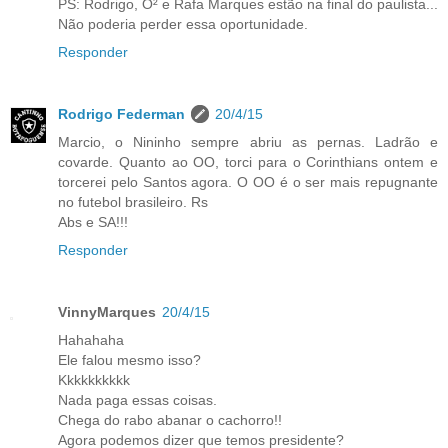
PS: Rodrigo, O² e Rafa Marques estão na final do paulista...
Não poderia perder essa oportunidade.
Responder
Rodrigo Federman
20/4/15
Marcio, o Nininho sempre abriu as pernas. Ladrão e
covarde. Quanto ao OO, torci para o Corinthians ontem e
torcerei pelo Santos agora. O OO é o ser mais repugnante
no futebol brasileiro. Rs
Abs e SA!!!
Responder
VinnyMarques
20/4/15
Hahahaha
Ele falou mesmo isso?
Kkkkkkkkkk
Nada paga essas coisas.
Chega do rabo abanar o cachorro!!
Agora podemos dizer que temos presidente?