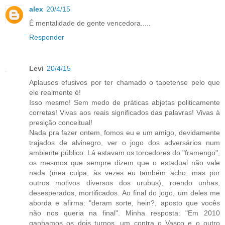
alex
20/4/15
É mentalidade de gente vencedora.....
Responder
Levi
20/4/15
Aplausos efusivos por ter chamado o tapetense pelo que
ele realmente é!
Isso mesmo! Sem medo de práticas abjetas politicamente
corretas! Vivas aos reais significados das palavras! Vivas à
presição conceitual!
Nada pra fazer ontem, fomos eu e um amigo, devidamente
trajados de alvinegro, ver o jogo dos adversários num
ambiente público. Lá estavam os torcedores do "framengo",
os mesmos que sempre dizem que o estadual não vale
nada (mea culpa, às vezes eu também acho, mas por
outros motivos diversos dos urubus), roendo unhas,
desesperados, mortificados. Ao final do jogo, um deles me
aborda e afirma: "deram sorte, hein?, aposto que vocês
não nos queria na final". Minha resposta: "Em 2010
ganhamos os dois turnos, um contra o Vasco e o outro