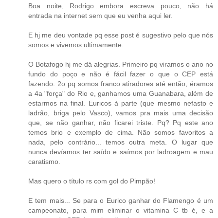
Boa noite, Rodrigo...embora escreva pouco, não há
entrada na internet sem que eu venha aqui ler.
E hj me deu vontade pq esse post é sugestivo pelo que nós
somos e vivemos ultimamente.
O Botafogo hj me dá alegrias. Primeiro pq viramos o ano no
fundo do poço e não é fácil fazer o que o CEP está
fazendo. 2o pq somos franco atiradores até então, éramos
a 4a "força" do Rio e, ganhamos uma Guanabara, além de
estarmos na final. Euricos à parte (que mesmo nefasto e
ladrão, briga pelo Vasco), vamos pra mais uma decisão
que, se não ganhar, não ficarei triste. Pq? Pq este ano
temos brio e exemplo de cima. Não somos favoritos a
nada, pelo contrário... temos outra meta. O lugar que
nunca devíamos ter saído e saímos por ladroagem e mau
caratismo.
Mas quero o título rs com gol do Pimpão!
E tem mais... Se para o Eurico ganhar do Flamengo é um
campeonato, para mim eliminar o vitamina C tb é, e a