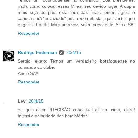
Temos um botafoguense no comando. Boa presidente,
nada como colocar esses M em seu devido lugar. A dupla
mais suja do país está fora das finais, então agora o
carioca será "esvaziado" pela rede nefasta., que vai ter que
engolir o Fogão. Mais uma vez: Valeu presidente. Abs e SB!
Responder
Rodrigo Federman
20/4/15
Sergio, exato: Temos um verdadeiro botafoguense no
comando do clube.
Abs e SA!!!
Responder
Levi
20/4/15
eu quis dizer PRECISÃO conceitual ali em cima, claro!
Inverti a polaridade dos hemisférios.
Responder