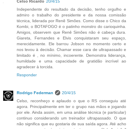
Celso Ricardo
20/4/15
Independente do resultado da decisão, tenho orgulho e
admiro o trabalho do presidente e da nossa comissão
técnica, liderada por Renê Simões. Como disse o Chico da
Kombi, o BOTAFOGO é o patinho monstro do carioquinha.
Amigos, observem que Renê Simões não é cabeça dura.
Giareta, Fernandes e Elvis conquistaram seu espaço,
merecidamente. Ele barrou Jobson no momento certo e
nos levou à decisão. Chamar esse cara de ultrapassado e
limitado é , no mínimo, incoerente. Demonstra liderança,
humildade e uma capacidade de gratidão incrível ao
agradecer à torcida.
Responder
Rodrigo Federman
20/4/15
Celso, reconheço e aplaudo o que o RS conseguiu até
agora. Principalmente em ter o grupo nas mãos e jogando
por ele. Ainda assim, em uma análise técnica (e particular)
continuo considerando um treinador ultrapassado. O que
não significa que eu gostaria de sua saída agora. Até acho