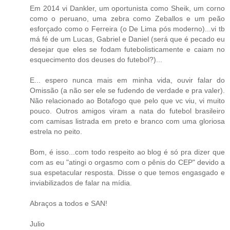
Em 2014 vi Dankler, um oportunista como Sheik, um corno
como o peruano, uma zebra como Zeballos e um peão
esforçado como o Ferreira (o De Lima pós moderno)...vi tb
má fé de um Lucas, Gabriel e Daniel (será que é pecado eu
desejar que eles se fodam futebolisticamente e caiam no
esquecimento dos deuses do futebol?)...
E... espero nunca mais em minha vida, ouvir falar do
Omissão (a não ser ele se fudendo de verdade e pra valer).
Não relacionado ao Botafogo que pelo que vc viu, vi muito
pouco. Outros amigos viram a nata do futebol brasileiro
com camisas listrada em preto e branco com uma gloriosa
estrela no peito.
Bom, é isso...com todo respeito ao blog é só pra dizer que
com as eu "atingi o orgasmo com o pênis do CEP" devido a
sua espetacular resposta. Disse o que temos engasgado e
inviabilizados de falar na mídia.
Abraços a todos e SAN!
Julio