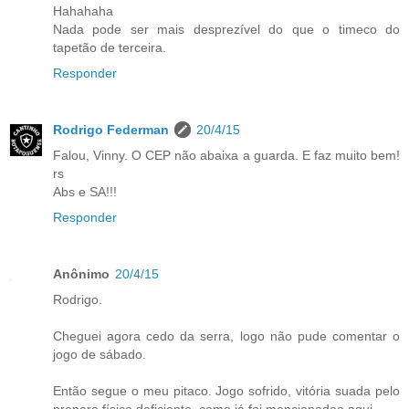
Hahahaha
Nada pode ser mais desprezível do que o timeco do
tapetão de terceira.
Responder
Rodrigo Federman
20/4/15
Falou, Vinny. O CEP não abaixa a guarda. E faz muito bem!
rs
Abs e SA!!!
Responder
Anônimo
20/4/15
Rodrigo.
Cheguei agora cedo da serra, logo não pude comentar o
jogo de sábado.
Então segue o meu pitaco. Jogo sofrido, vitória suada pelo
preparo físico deficiente, como já foi mencionadoo aqui.