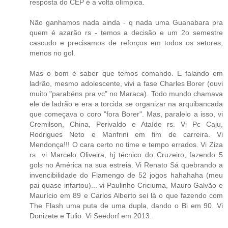
resposta do CEP é a volta olímpica.
Não ganhamos nada ainda - q nada uma Guanabara pra
quem é azarão rs - temos a decisão e um 2o semestre
cascudo e precisamos de reforços em todos os setores,
menos no gol.
Mas o bom é saber que temos comando. E falando em
ladrão, mesmo adolescente, vivi a fase Charles Borer (ouvi
muito "parabéns pra vc" no Maraca). Todo mundo chamava
ele de ladrão e era a torcida se organizar na arquibancada
que começava o coro "fora Borer". Mas, paralelo a isso, vi
Cremilson, China, Perivaldo e Ataíde rs. Vi Pc Caju,
Rodrigues Neto e Manfrini em fim de carreira. Vi
Mendonça!!! O cara certo no time e tempo errados. Vi Ziza
rs...vi Marcelo Oliveira, hj técnico do Cruzeiro, fazendo 5
gols no América na sua estreia. Vi Renato Sá quebrando a
invencibilidade do Flamengo de 52 jogos hahahaha (meu
pai quase infartou)... vi Paulinho Criciuma, Mauro Galvão e
Maurício em 89 e Carlos Alberto sei lá o que fazendo com
The Flash uma puta de uma dupla, dando o Bi em 90. Vi
Donizete e Tulio. Vi Seedorf em 2013.