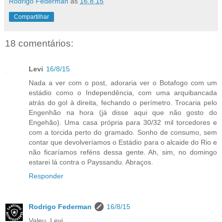
Rodrigo Federman
às
16.8.15
Compartilhar
18 comentários:
Levi
16/8/15
Nada a ver com o post, adoraria ver o Botafogo com um
estádio como o Independência, com uma arquibancada
atrás do gol à direita, fechando o perímetro. Trocaria pelo
Engenhão na hora (já disse aqui que não gosto do
Engehão). Uma casa própria para 30/32 mil torcedores e
com a torcida perto do gramado. Sonho de consumo, sem
contar que devolveríamos o Estádio para o alcaide do Rio e
não ficaríamos reféns dessa gente. Ah, sim, no domingo
estarei lá contra o Payssandu. Abraços.
Responder
Rodrigo Federman
16/8/15
Valeu, Levi.