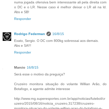
numa jogada ofensiva bem interessante ali pela direita com
o DC e o LR. Nesse caso é melhor deixar o LR ali na ld.
Abs e SB!
Responder
Rodrigo Federman
16/8/15
Exato, Sergio. O DC com 800kg sobressai aos demais.
Abs e SA!!!
Responder
Marcio
16/8/15
Será esse o motivo da preguiça?
Cruzeiro monitora situação do volante Willian Arão, do
Botafogo, e agente admite interesse
http://www.mg.superesportes.com.br/app/noticias/futebol/cr
uzeiro/2015/08/16/noticia_cruzeiro,317238/cruzeiro-
monitora-situacao-do-volante-willian-arao-do-botafogo-e-