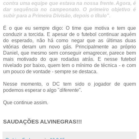
contra uma equipe que estava na nossa frente. Agora, é
dar sequência no campeonato. O primeiro objetivo é
subir para a Primeira Divisão, depois o título".
É o que eu sempre digo: O time que motiva e tem que
conduzir a torcida. E apesar de o futebol continuar aquém
do esperado, não há como negar que as últimas duas
vitórias deram um novo gás. Principalmente ao próprio
Daniel, que mesmo sem conseguir emagrecer, parece bem
mais motivado do que rodadas atrás. E nesse futebol
nivelado por baixo, quem tem o mínimo de técnica - e com
um pouco de vontade - sempre se destaca.
Nesse momento, o DC tem sido o jogador de quem
podemos esperar o algo "
diferente
".
Que continue assim.
SAUDAÇÕES ALVINEGRAS!!!