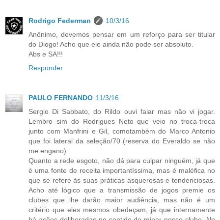
Rodrigo Federman
10/3/16
Anônimo, devemos pensar em um reforço para ser titular
do Diogo! Acho que ele ainda não pode ser absoluto.
Abs e SA!!!
Responder
PAULO FERNANDO
11/3/16
Sergio Di Sabbato, do Rildo ouvi falar mas não vi jogar.
Lembro sim do Rodrigues Neto que veio no troca-troca
junto com Manfrini e Gil, comotambém do Marco Antonio
que foi lateral da seleção/70 (reserva do Everaldo se não
me engano).
Quanto a rede esgoto, não dá para culpar ninguém, já que
é uma fonte de receita importantíssima, mas é maléfica no
que se refere às suas práticas asquerosas e tendenciosas.
Acho até lógico que a transmissão de jogos premie os
clubes que lhe darão maior audiência, mas não é um
critério que eles mesmos obedeçam, já que internamente
há ações deliberadas no sentido de minar nosso clube. No