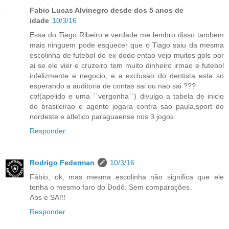
Fabio Lucas Alvinegro desde dos 5 anos de
idade
10/3/16
Essa do Tiago Ribeiro e verdade me lembro disso tambem
mais ninguem pode esquecer que o Tiago saiu da mesma
escolinha de futebol do ex-dodo entao vejo muitos gols por
ai se ele vier e cruzeiro tem muito dinheiro irmao e futebol
infelizmente e negocio, e a exclusao do dentista esta so
esperando a auditoria de contas sai ou nao sai ???
cbf(apelido e uma ´´vergonha``) divulgo a tabela de inicio
do brasileirao e agente jogara contra sao paula,sport do
nordeste e atletico paraguaense nos 3 jogos
Responder
Rodrigo Federman
10/3/16
Fábio, ok, mas mesma escolinha não significa que ele
tenha o mesmo faro do Dodô. Sem comparações.
Abs e SA!!!
Responder