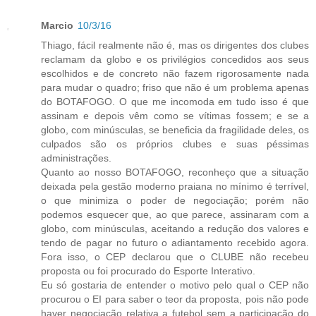
Marcio
10/3/16
Thiago, fácil realmente não é, mas os dirigentes dos clubes
reclamam da globo e os privilégios concedidos aos seus
escolhidos e de concreto não fazem rigorosamente nada
para mudar o quadro; friso que não é um problema apenas
do BOTAFOGO. O que me incomoda em tudo isso é que
assinam e depois vêm como se vítimas fossem; e se a
globo, com minúsculas, se beneficia da fragilidade deles, os
culpados são os próprios clubes e suas péssimas
administrações.
Quanto ao nosso BOTAFOGO, reconheço que a situação
deixada pela gestão moderno praiana no mínimo é terrível,
o que minimiza o poder de negociação; porém não
podemos esquecer que, ao que parece, assinaram com a
globo, com minúsculas, aceitando a redução dos valores e
tendo de pagar no futuro o adiantamento recebido agora.
Fora isso, o CEP declarou que o CLUBE não recebeu
proposta ou foi procurado do Esporte Interativo.
Eu só gostaria de entender o motivo pelo qual o CEP não
procurou o EI para saber o teor da proposta, pois não pode
haver negociação relativa a futebol sem a participação do