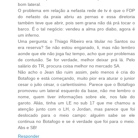
bom lateral.
O problema em relação a nefasta rede de tv é que o FDP
do nefasto da praia abriu as pernas e essa diretoria
também teve que abrir, pois sem grana não dá prá tocar o
barco. É o tal negócio: vendeu a alma pro diabo, agora é
um inferno.
Uma pergunta: o Thiago Ribeiro era titular no Santos ou
era reserva? Se não estou enganado, li, mas não lembro
aonde que ele não joga faz tempo, acho que por problemas
de contusão. Se for verdade, melhor deixar prá lá. Pelo
salário do TR, procura coisa melhor no mercado SA.
Não acho o Jean tão ruim assim, pelo menos é cria do
Botafogo e está começando, muito pior era aturar o junior
cesar o julio césar, o carlentíssimo. Parece que o Botafogo
promoveu um lateral esquerdo da base, não me lembro o
nome, quem tiver informações sobre ele, nos fale do
garoto. Aliás, tinha um LE no sub 17 que me chamou a
atenção junto com o LH, o Jordan, mas parece que foi
deslocado para o meio campo: alguém sabe se ele
continua no Botafogo e se é verdade que foi para o meio.
Abs e SB!
Responder