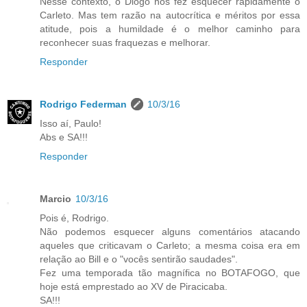
Nesse contexto, o Diogo nos fez esquecer rapidamente o
Carleto. Mas tem razão na autocrítica e méritos por essa
atitude, pois a humildade é o melhor caminho para
reconhecer suas fraquezas e melhorar.
Responder
Rodrigo Federman
10/3/16
Isso aí, Paulo!
Abs e SA!!!
Responder
Marcio
10/3/16
Pois é, Rodrigo.
Não podemos esquecer alguns comentários atacando
aqueles que criticavam o Carleto; a mesma coisa era em
relação ao Bill e o "vocês sentirão saudades".
Fez uma temporada tão magnífica no BOTAFOGO, que
hoje está emprestado ao XV de Piracicaba.
SA!!!