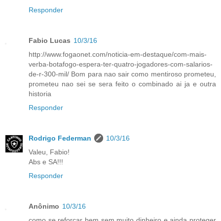
Responder
Fabio Lucas
10/3/16
http://www.fogaonet.com/noticia-em-destaque/com-mais-
verba-botafogo-espera-ter-quatro-jogadores-com-salarios-
de-r-300-mil/ Bom para nao sair como mentiroso prometeu,
prometeu nao sei se sera feito o combinado ai ja e outra
historia
Responder
Rodrigo Federman
10/3/16
Valeu, Fabio!
Abs e SA!!!
Responder
Anônimo
10/3/16
como se reforçar bem sem muito dinheiro e ainda proteger