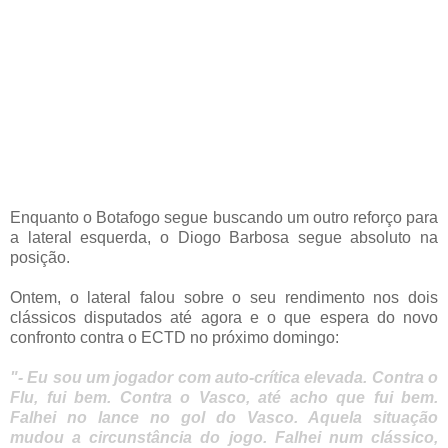
Enquanto o Botafogo segue buscando um outro reforço para
a lateral esquerda, o Diogo Barbosa segue absoluto na
posição.
Ontem, o lateral falou sobre o seu rendimento nos dois
clássicos disputados até agora e o que espera do novo
confronto contra o ECTD no próximo domingo:
"- Eu sou um jogador com auto-crítica elevada. Contra o
Flu, fui bem. Contra o Vasco, até acho que fui bem.
Falhei no lance no gol do Vasco. Aquela situação
mudou a circunstância do jogo. Falhei num clássico,