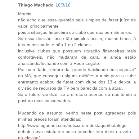
Thiago Machado
10/3/16
Marcio,
não acho que essa questão seja simples de fazer juízo de
valor, principalmente
pois a situação financeira do clube que não permite erros.
Se essa decisão fosse tão simples assim, muitos times já
teriam assinado, e não 1 ou 2 clubes.
inclusive clubes que possuem situação financeiras mais
confortáveis, não mudaram de cara, e ainda estão
analisando/fechando com a Rede Esgoto.
Por outro lado, lembro da "grande habilidade em negociar"
do MA, que conseguiu alguns milhões a mais para o clube
entretanto acabou de fuder com clube dos 13 e deixou a
divisão de recursos da TV bem parecida com a atual.
Só o futuro vai dizer se a diretoria acertou ou não,tendo a
postura mais conservadora.
Mudando de assunto, venho neste post agradecer pois
minhas preces foram atendidas:
http://www.fogaonet.com/noticia-em-destaque/botafogo-
debate-novo-estatuto-e-socio-torcedor-tera-direito-a-voto-
na-eleicao/