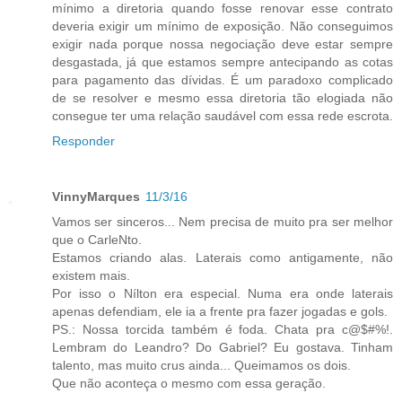
mínimo a diretoria quando fosse renovar esse contrato
deveria exigir um mínimo de exposição. Não conseguimos
exigir nada porque nossa negociação deve estar sempre
desgastada, já que estamos sempre antecipando as cotas
para pagamento das dívidas. É um paradoxo complicado
de se resolver e mesmo essa diretoria tão elogiada não
consegue ter uma relação saudável com essa rede escrota.
Responder
VinnyMarques
11/3/16
Vamos ser sinceros... Nem precisa de muito pra ser melhor
que o CarleNto.
Estamos criando alas. Laterais como antigamente, não
existem mais.
Por isso o Nílton era especial. Numa era onde laterais
apenas defendiam, ele ia a frente pra fazer jogadas e gols.
PS.: Nossa torcida também é foda. Chata pra c@$#%!.
Lembram do Leandro? Do Gabriel? Eu gostava. Tinham
talento, mas muito crus ainda... Queimamos os dois.
Que não aconteça o mesmo com essa geração.