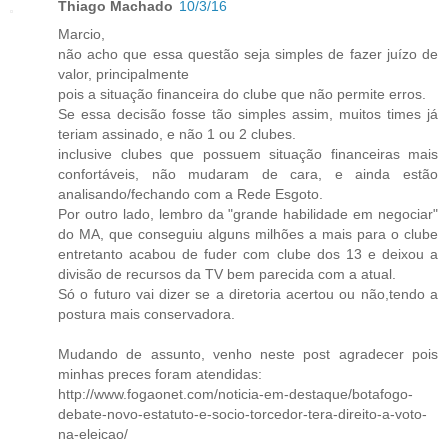
Thiago Machado
10/3/16
Marcio,
não acho que essa questão seja simples de fazer juízo de
valor, principalmente
pois a situação financeira do clube que não permite erros.
Se essa decisão fosse tão simples assim, muitos times já
teriam assinado, e não 1 ou 2 clubes.
inclusive clubes que possuem situação financeiras mais
confortáveis, não mudaram de cara, e ainda estão
analisando/fechando com a Rede Esgoto.
Por outro lado, lembro da "grande habilidade em negociar"
do MA, que conseguiu alguns milhões a mais para o clube
entretanto acabou de fuder com clube dos 13 e deixou a
divisão de recursos da TV bem parecida com a atual.
Só o futuro vai dizer se a diretoria acertou ou não,tendo a
postura mais conservadora.
Mudando de assunto, venho neste post agradecer pois
minhas preces foram atendidas:
http://www.fogaonet.com/noticia-em-destaque/botafogo-
debate-novo-estatuto-e-socio-torcedor-tera-direito-a-voto-
na-eleicao/