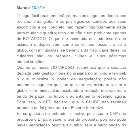
Marcio
10/3/16
Thiago, fácil realmente não é, mas os dirigentes dos clubes
reclamam da globo e os privilégios concedidos aos seus
escolhidos e de concreto não fazem rigorosamente nada
para mudar o quadro; friso que não é um problema apenas
do BOTAFOGO. O que me incomoda em tudo isso é que
assinam e depois vêm como se vítimas fossem; e se a
globo, com minúsculas, se beneficia da fragilidade deles, os
culpados são os próprios clubes e suas péssimas
administrações.
Quanto ao nosso BOTAFOGO, reconheço que a situação
deixada pela gestão moderno praiana no mínimo é terrível,
o que minimiza o poder de negociação; porém não
podemos esquecer que, ao que parece, assinaram com a
globo, com minúsculas, aceitando a redução dos valores e
tendo de pagar no futuro o adiantamento recebido agora.
Fora isso, o CEP declarou que o CLUBE não recebeu
proposta ou foi procurado do Esporte Interativo.
Eu só gostaria de entender o motivo pelo qual o CEP não
procurou o EI para saber o teor da proposta, pois não pode
haver negociação relativa a futebol sem a participação do