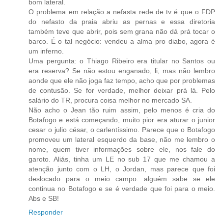
bom lateral.
O problema em relação a nefasta rede de tv é que o FDP
do nefasto da praia abriu as pernas e essa diretoria
também teve que abrir, pois sem grana não dá prá tocar o
barco. É o tal negócio: vendeu a alma pro diabo, agora é
um inferno.
Uma pergunta: o Thiago Ribeiro era titular no Santos ou
era reserva? Se não estou enganado, li, mas não lembro
aonde que ele não joga faz tempo, acho que por problemas
de contusão. Se for verdade, melhor deixar prá lá. Pelo
salário do TR, procura coisa melhor no mercado SA.
Não acho o Jean tão ruim assim, pelo menos é cria do
Botafogo e está começando, muito pior era aturar o junior
cesar o julio césar, o carlentíssimo. Parece que o Botafogo
promoveu um lateral esquerdo da base, não me lembro o
nome, quem tiver informações sobre ele, nos fale do
garoto. Aliás, tinha um LE no sub 17 que me chamou a
atenção junto com o LH, o Jordan, mas parece que foi
deslocado para o meio campo: alguém sabe se ele
continua no Botafogo e se é verdade que foi para o meio.
Abs e SB!
Responder