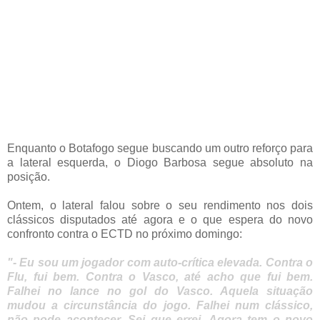
Enquanto o Botafogo segue buscando um outro reforço para
a lateral esquerda, o Diogo Barbosa segue absoluto na
posição.
Ontem, o lateral falou sobre o seu rendimento nos dois
clássicos disputados até agora e o que espera do novo
confronto contra o ECTD no próximo domingo:
"- Eu sou um jogador com auto-crítica elevada. Contra o
Flu, fui bem. Contra o Vasco, até acho que fui bem.
Falhei no lance no gol do Vasco. Aquela situação
mudou a circunstância do jogo. Falhei num clássico,
não pode acontecer. Sei que errei. Agora tem o novo