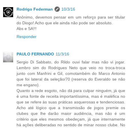
Rodrigo Federman
10/3/16
Anônimo, devemos pensar em um reforço para ser titular
do Diogo! Acho que ele ainda não pode ser absoluto.
Abs e SA!!!
Responder
PAULO FERNANDO
11/3/16
Sergio Di Sabbato, do Rildo ouvi falar mas não vi jogar.
Lembro sim do Rodrigues Neto que veio no troca-troca
junto com Manfrini e Gil, comotambém do Marco Antonio
que foi lateral da seleção/70 (reserva do Everaldo se não
me engano).
Quanto a rede esgoto, não dá para culpar ninguém, já que
é uma fonte de receita importantíssima, mas é maléfica no
que se refere às suas práticas asquerosas e tendenciosas.
Acho até lógico que a transmissão de jogos premie os
clubes que lhe darão maior audiência, mas não é um
critério que eles mesmos obedeçam, já que internamente
há ações deliberadas no sentido de minar nosso clube. No