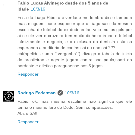
Fabio Lucas Alvinegro desde dos 5 anos de
idade
10/3/16
Essa do Tiago Ribeiro e verdade me lembro disso tambem
mais ninguem pode esquecer que o Tiago saiu da mesma
escolinha de futebol do ex-dodo entao vejo muitos gols por
ai se ele vier e cruzeiro tem muito dinheiro irmao e futebol
infelizmente e negocio, e a exclusao do dentista esta so
esperando a auditoria de contas sai ou nao sai ???
cbf(apelido e uma ´´vergonha``) divulgo a tabela de inicio
do brasileirao e agente jogara contra sao paula,sport do
nordeste e atletico paraguaense nos 3 jogos
Responder
Rodrigo Federman
10/3/16
Fábio, ok, mas mesma escolinha não significa que ele
tenha o mesmo faro do Dodô. Sem comparações.
Abs e SA!!!
Responder