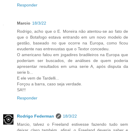
Responder
Marcio
18/3/22
Rodrigo, acho que o E. Moreira não atentou-se ao fato de
que o Botafogo estava entrando em um novo modelo de
gestão, baseado no que ocorre na Europa, como ficou
evudente nas entrevustas que o Textor concedeu.
O americano falou em jogadires bradileiros na Europa que
poderiam ser buscados, de análises de quem poderia
apresentar resultados em uma serie A, após disputa da
serie b...
E ele vem de Tardelli...
Forçou a barra, caso seja verdade.
SA!!!
Responder
Rodrigo Federman
18/3/22
Marcio, talvez o Freeland estivesse fazendo tudo sem
deixar claro também, afinal, o Freeland deveria saber e