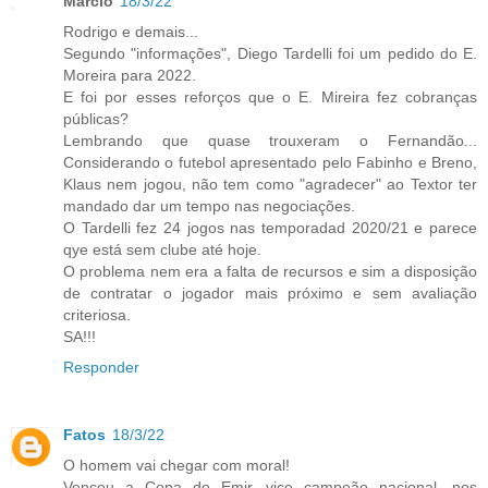
Marcio
18/3/22
Rodrigo e demais...
Segundo "informações", Diego Tardelli foi um pedido do E.
Moreira para 2022.
E foi por esses reforços que o E. Mireira fez cobranças
públicas?
Lembrando que quase trouxeram o Fernandão...
Considerando o futebol apresentado pelo Fabinho e Breno,
Klaus nem jogou, não tem como "agradecer" ao Textor ter
mandado dar um tempo nas negociações.
O Tardelli fez 24 jogos nas temporadad 2020/21 e parece
qye está sem clube até hoje.
O problema nem era a falta de recursos e sim a disposição
de contratar o jogador mais próximo e sem avaliação
criteriosa.
SA!!!
Responder
Fatos
18/3/22
O homem vai chegar com moral!
Venceu a Copa do Emir, vice campeão nacional, nos