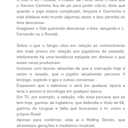
o Gerson Canhota fica de pé para poder citá-lo, dizia que
quando o jogo estava complicado, lançava o Garrincha e
este driblava todo mundo algumas vezes e isso permitia ao
time descansar...
Imaginem o Didi querendo descansar o time, lançando o L.
Fernando ou o Ronald...
Sobre o que o Sergio citou em relação ao conhecimento
dos mais jovens em relação aos jogadores do passado,
infelizmente há uma tendência estúpida em diminuir o que
esses caras produziram.
Inclusive com teorias absurdas de que a marcação hoje é
assim e assado, que o jogafor atualmente percorre X
km/jogo, explode o gps e outras conversas...
Esquecem que o talentoso o será em qualquer época e
teria o acesso à tecnologia em qualquer época.
Em 70, por exemplo, a seleção, não essa porcaria que se
tem hoje, ganhou da Inglaterra, que defendia o título de 66,
ganhou do Uruguai e Itália que buscavam o tri, como o
próprio Brasil.
Apenas para confirmar, está ai o Rolling Stones, que
atravessou gerações e modismos musicais.