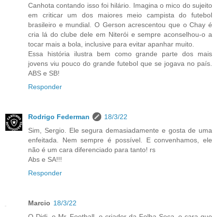
Canhota contando isso foi hilário. Imagina o mico do sujeito
em criticar um dos maiores meio campista do futebol
brasileiro e mundial. O Gerson acrescentou que o Chay é
cria lá do clube dele em Niterói e sempre aconselhou-o a
tocar mais a bola, inclusive para evitar apanhar muito.
Essa história ilustra bem como grande parte dos mais
jovens viu pouco do grande futebol que se jogava no país.
ABS e SB!
Responder
Rodrigo Federman
18/3/22
Sim, Sergio. Ele segura demasiadamente e gosta de uma
enfeitada. Nem sempre é possível. E convenhamos, ele
não é um cara diferenciado para tanto! rs
Abs e SA!!!
Responder
Marcio
18/3/22
O Didi, o Mr. Football, o criador da Folha Seca, o cara que