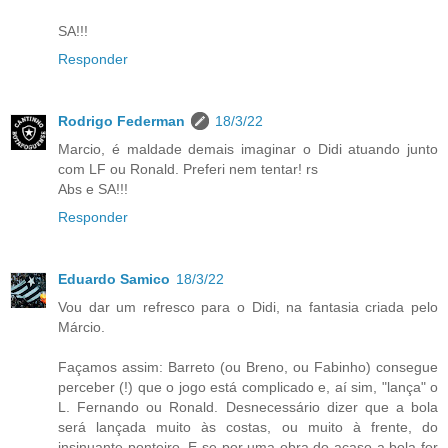
SA!!!
Responder
Rodrigo Federman
18/3/22
Marcio, é maldade demais imaginar o Didi atuando junto
com LF ou Ronald. Preferi nem tentar! rs
Abs e SA!!!
Responder
Eduardo Samico
18/3/22
Vou dar um refresco para o Didi, na fantasia criada pelo
Márcio.
Façamos assim: Barreto (ou Breno, ou Fabinho) consegue
perceber (!) que o jogo está complicado e, aí sim, "lança" o
L. Fernando ou Ronald. Desnecessário dizer que a bola
será lançada muito às costas, ou muito à frente, do
insinuante ponteiro. E se por uma obra do acaso a bola for