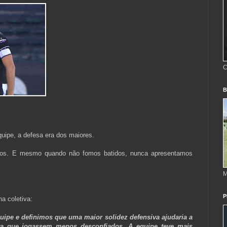
C
B
quipe, a defesa era dos maiores.
gos. E mesmo quando não fomos batidos, nunca apresentamos
M
P
na coletiva:
uipe e definimos que uma maior solidez defensiva ajudaria a
ara que jogassem menos desconfiados. A equipe teve mais