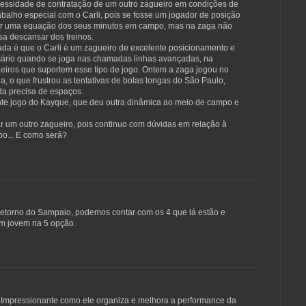
essidade de contratação de um outro zagueiro em condições de
balho especial com o Carli, pois se fosse um jogador de posição
ar uma equação dos seus minutos em campo, mas na zaga não
ssa descansar dos treinos.
ada é que o Carli é um zagueiro de excelente posicionamento e
sário quando se joga nas chamadas linhas avançadas, na
eiros que suportem esse tipo de jogo. Ontem a zaga jogou no
a, o que frustrou as tentativas de bolas longas do São Paulo,
ada precisa de espaços.
nte jogo do Kayque, que deu outra dinâmica ao meio de campo e
ar um outro zagueiro, pois continuo com dúvidas em relação à
o... E como será?
retorno do Sampaio, podemos contar com os 4 que lá estão e
m jovem na 5 opção.
. Impressionante como ele organiza e melhora a performance da