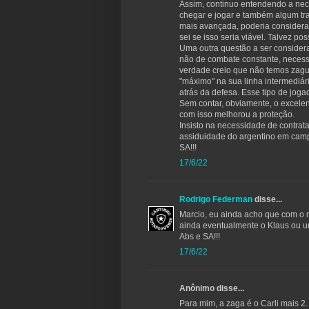
Assim, continuo entendendo a nec
chegar e jogar e também algum tra
mais avançada, poderia consider
sei se isso seria viável. Talvez po
Uma outra questão a ser consider
não de combate constante, neces
verdade creio que não temos zagu
"máximo" na sua linha intermediári
atrás da defesa. Esse tipo de jog
Sem contar, obviamente, o excele
com isso melhorou a proteção.
Insisto na necessidade de contrat
assiduidade do argentino em camp
SA!!!
17/6/22
Rodrigo Federman
disse...
Marcio, eu ainda acho que com o 
ainda eventualmente o Klaus ou u
Abs e SA!!!
17/6/22
Anônimo disse...
Para mim, a zaga é o Carli mais 2