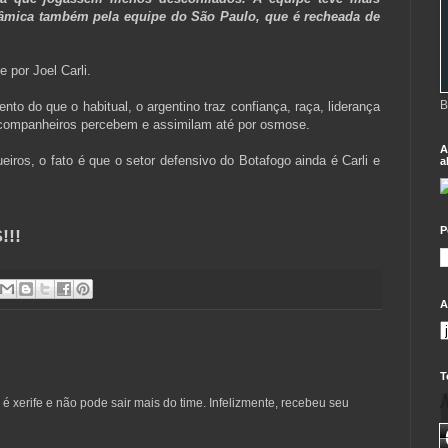
nâmica também pela equipe do São Paulo, que é recheada de
e por Joel Carli.
B
ento do que o habitual, o argentino traz confiança, raça, liderança
 companheiros percebem e assimilam até por osmose.
A
ueiros, o fato é que o setor defensivo do Botafogo ainda é Carli e
a
P
!!
A
T
 é xerife e não pode sair mais do time. Infelizmente, recebeu seu