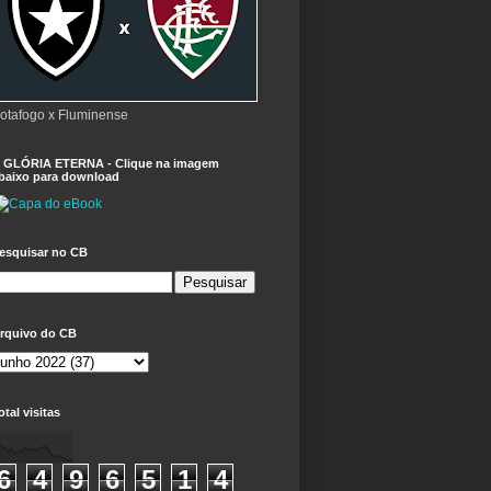
otafogo x Fluminense
 GLÓRIA ETERNA - Clique na imagem
baixo para download
esquisar no CB
rquivo do CB
otal visitas
6
4
9
6
5
1
4