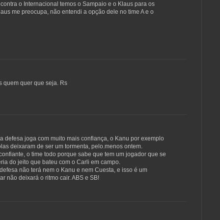
contra o Internacional temos o Sampaio e o Klaus para os
aus me preocupa, não entendi a opção dele no time A e o
s quem quer que seja. Rs
 defesa joga com muito mais confiança, o Kanu por exemplo
olas deixaram de ser um tormenta, pelo.menos ontem.
 confiante, o time todo porque sabe que tem um jogador que se
ria do jeito que bateu com o Carli em campo.
 defesa não terá nem o Kanu e nem Cuesta, e isso é um
r não deixará o ritmo cair. ABS e SB!