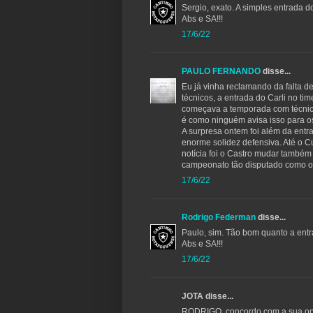
Sergio, exato. A simples entrada d
Abs e SA!!!
17/6/22
PAULO FERNANDO
disse...
Eu já vinha reclamando da falta d
técnicos, a entrada do Carli no t
começava a temporada com técnico 
é como ninguém avisa isso para o
A surpresa ontem foi além da ent
enorme solidez defensiva. Até o 
notícia foi o Castro mudar também
campeonato tão disputado como o 
17/6/22
Rodrigo Federman
disse...
Paulo, sim. Tão bom quanto a entrad
Abs e SA!!!
17/6/22
JOTA disse...
RODRIGO, concordo com a sua opi