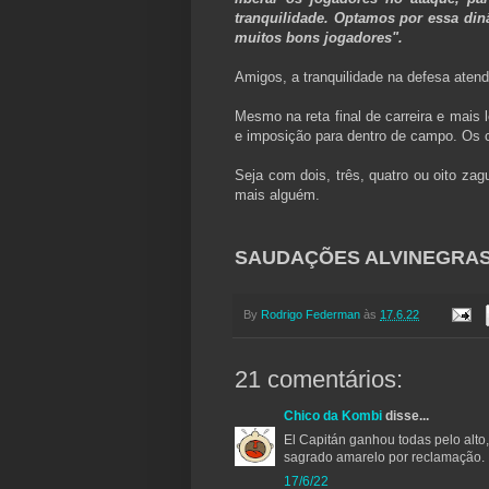
tranquilidade. Optamos por essa di
muitos bons jogadores".
Amigos, a tranquilidade na defesa atend
Mesmo na reta final de carreira e mais l
e imposição para dentro de campo. Os
Seja com dois, três, quatro ou oito zag
mais alguém.
SAUDAÇÕES ALVINEGRAS!
By
Rodrigo Federman
às
17.6.22
21 comentários:
Chico da Kombi
disse...
El Capitán ganhou todas pelo alto,
sagrado amarelo por reclamação.
17/6/22