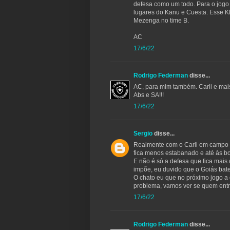
defesa como um todo. Para o jogo 
lugares do Kanu e Cuesta. Esse Kl
Mezenga no time B.
AC
17/6/22
Rodrigo Federman
disse...
AC, para mim também. Carli e mai
Abs e SA!!!
17/6/22
Sergio
disse...
Realmente com o Carli em campo a
fica menos estabanado e até às b
E não é só a defesa que fica mais
impõe, eu duvido que o Goiás bate
O chato eu que no próximo jogo a
problema, vamos ver se quem entra
17/6/22
Rodrigo Federman
disse...