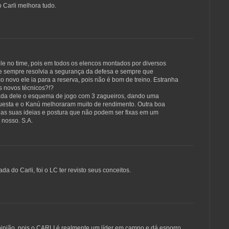
o Carli melhora tudo.
ele no time, pois em todos os elencos montados por diversos
ime sempre resolvia a segurança da defesa e sempre que
novo ele ia para a reserva, pois não é bom de treino. Estranha
s novos técnicos?!?
rada dele o esquema de jogo com 3 zagueiros, dando uma
Cuesta e o Kanú melhoraram muito de rendimento. Outra boa
 as suas ideias e postura que não podem ser fixas em um
nosso. S.A.
a do Carli, foi o LC ter revisto seus conceitos.
nião, pois o CARLI é realmente um líder em campo e dá esporro