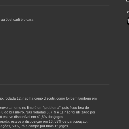
V
 Joel carli é o cara.
.
ogo, rodada 12, não há como discutir, como foi bem também em
roveitamento no time é um "problema", pois ficou fora de
 8 do brasileiro. Nas rodadas 6, 7, 9 e 11 não foi utilizado por
 só esteve disponível em 41,6% dos jogos.
orada, esteve à disposição em 16, 59% de participação.
ipações, 59%, irá a campo por mais 15 jogos.