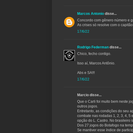
Marcos Antonio
disse...
Concordo com gênero número e grau
As crises só resolve com o capitão
17/6/22
Rodrigo Federman
disse...
Chico, fecho contigo.
Isso aí, Marcos Antônio.
Abs e SA!!!
17/6/22
Marcio disse...
Que o Carli foi muito bem neste j
outros jogos.
Entretanto, as condições do seu ap
combate nas rodadas 1, 2, 3, 4, 5 e
opção do L. Castro. No brasileiro
Dos 27 jogos do Botafogo na temp
Se mantiver esse índice de partic