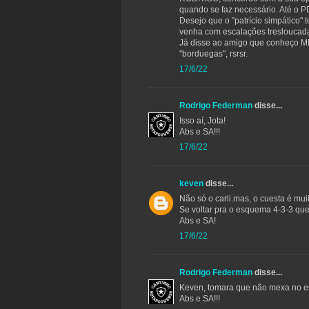
quando se faz necessário. Até o P
Desejo que o "patrício simpático
venha com escalações tresloucada
Já disse ao amigo que conheço MB
"borduegas", rsrsr.
17/6/22
Rodrigo Federman
disse...
Isso aí, Jota!
Abs e SA!!!
17/6/22
keven
disse...
Não só o carli.mas, o cuesta é mui
Se voltar pra o esquema 4-3-3 qu
Abs e SA!
17/6/22
Rodrigo Federman
disse...
Keven, tomara que não mexa no 
Abs e SA!!!