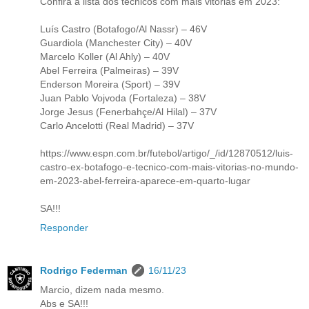
Confira a lista dos técnicos com mais vitórias em 2023:
Luís Castro (Botafogo/Al Nassr) – 46V
Guardiola (Manchester City) – 40V
Marcelo Koller (Al Ahly) – 40V
Abel Ferreira (Palmeiras) – 39V
Enderson Moreira (Sport) – 39V
Juan Pablo Vojvoda (Fortaleza) – 38V
Jorge Jesus (Fenerbahçe/Al Hilal) – 37V
Carlo Ancelotti (Real Madrid) – 37V
https://www.espn.com.br/futebol/artigo/_/id/12870512/luis-
castro-ex-botafogo-e-tecnico-com-mais-vitorias-no-mundo-
em-2023-abel-ferreira-aparece-em-quarto-lugar
SA!!!
Responder
Rodrigo Federman
16/11/23
Marcio, dizem nada mesmo.
Abs e SA!!!