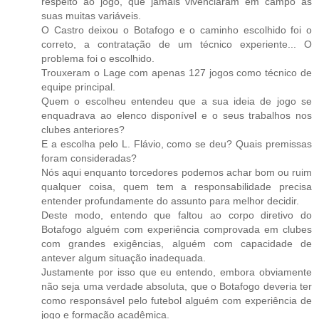
respeito ao jogo, que jamais vivenciaram em campo as
suas muitas variáveis.
O Castro deixou o Botafogo e o caminho escolhido foi o
correto, a contratação de um técnico experiente... O
problema foi o escolhido.
Trouxeram o Lage com apenas 127 jogos como técnico de
equipe principal.
Quem o escolheu entendeu que a sua ideia de jogo se
enquadrava ao elenco disponível e o seus trabalhos nos
clubes anteriores?
E a escolha pelo L. Flávio, como se deu? Quais premissas
foram consideradas?
Nós aqui enquanto torcedores podemos achar bom ou ruim
qualquer coisa, quem tem a responsabilidade precisa
entender profundamente do assunto para melhor decidir.
Deste modo, entendo que faltou ao corpo diretivo do
Botafogo alguém com experiência comprovada em clubes
com grandes exigências, alguém com capacidade de
antever algum situação inadequada.
Justamente por isso que eu entendo, embora obviamente
não seja uma verdade absoluta, que o Botafogo deveria ter
como responsável pelo futebol alguém com experiência de
jogo e formação acadêmica.