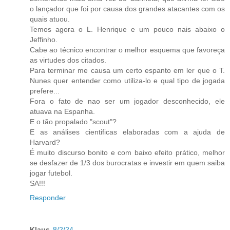
o lançador que foi por causa dos grandes atacantes com os
quais atuou.
Temos agora o L. Henrique e um pouco nais abaixo o
Jeffinho.
Cabe ao técnico encontrar o melhor esquema que favoreça
as virtudes dos citados.
Para terminar me causa um certo espanto em ler que o T.
Nunes quer entender como utiliza-lo e qual tipo de jogada
prefere...
Fora o fato de nao ser um jogador desconhecido, ele
atuava na Espanha.
E o tão propalado "scout"?
E as análises cientificas elaboradas com a ajuda de
Harvard?
É muito discurso bonito e com baixo efeito prático, melhor
se desfazer de 1/3 dos burocratas e investir em quem saiba
jogar futebol.
SA!!!
Responder
Klaus
8/2/24