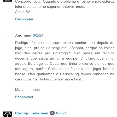
Concordo, Jota! Quando o problema é rotineiro nas esferas
inferiores, cabe ao superior antever, mudar.
Abs e SA!!!
Responder
Anônimo
8/2/24
Rodrigo, fui passear com minha cachorrinha depois do
jogo, olhei pro céu e perguntei: "Senhor, porque as coisas
não dão certas pro Botafogo?" Não passa um técnico
decente que saiba armar a equipe. O último que vi foi
aquele Botafogo de Cuca, que tinha o elenco pior do que
tem agora, porém Cuca soube fazer o time jogsr bem e
bonito. Não ganhamos o Carioca pq fomos roubados na
cara dura. Ser botafoguense não é fácil...
Marcelo Lopes
Responder
Rodrigo Federman
8/2/24