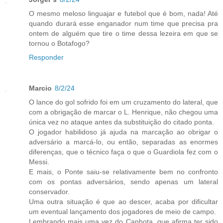
O mesmo meloso linguajar e futebol que é bom, nada! Até
quando durará esse enganador num time que precisa pra
ontem de alguém que tire o time dessa lezeira em que se
tornou o Botafogo?
Responder
Marcio
8/2/24
O lance do gol sofrido foi em um cruzamento do lateral, que
com a obrigação de marcar o L. Henrique, não chegou uma
única vez no ataque antes da substituição do citado ponta.
O jogador habilidoso já ajuda na marcação ao obrigar o
adversário a marcá-lo, ou então, separadas as enormes
diferenças, que o técnico faça o que o Guardiola fez com o
Messi.
E mais, o Ponte saiu-se relativamente bem no confronto
com os pontas adversários, sendo apenas um lateral
conservador.
Uma outra situação é que ao descer, acaba por dificultar
um eventual lançamento dos jogadores de meio de campo.
Lembrando mais uma vez do Canhota, que afirma ter sido