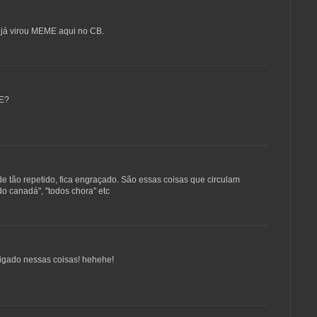
o já virou MEME aqui no CB.
ME?
e tão repetido, fica engraçado. São essas coisas que circulam
 do canadá", "todos chora" etc
ligado nessas coisas! hehehe!