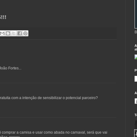
!!
B
A
a
João Fortes...
P
A
tuita com a intenção de sensibilizar o potencial parceiro?
T
i comprar a camisa e usar como abada no carnaval, será que vai