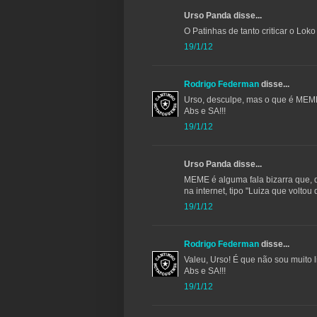
Urso Panda disse...
O Patinhas de tanto criticar o Lok
19/1/12
Rodrigo Federman
disse...
Urso, desculpe, mas o que é ME
Abs e SA!!!
19/1/12
Urso Panda disse...
MEME é alguma fala bizarra que, d
na internet, tipo "Luiza que voltou
19/1/12
Rodrigo Federman
disse...
Valeu, Urso! É que não sou muito 
Abs e SA!!!
19/1/12