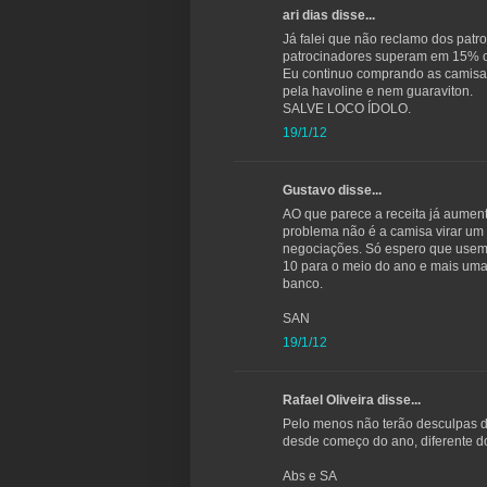
ari dias disse...
Já falei que não reclamo dos patro
patrocinadores superam em 15% o a
Eu continuo comprando as camisas
pela havoline e nem guaraviton.
SALVE LOCO ÍDOLO.
19/1/12
Gustavo disse...
AO que parece a receita já aumen
problema não é a camisa virar um
negociações. Só espero que usem 
10 para o meio do ano e mais uma 
banco.
SAN
19/1/12
Rafael Oliveira disse...
Pelo menos não terão desculpas de
desde começo do ano, diferente do
Abs e SA