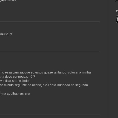
ões..rsrsrsr
V
muito. rs
nto essa camisa, que eu estou quase tentando, colocar a minha
ana deve ser pouca, né ?
ai ficar sem o ídolo.
 no minuto seguinte ao acerto, e o Fábio Bundada no segundo
 na agulha. rsrsrsrsr