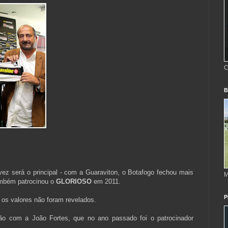
C
B
 vez será o principal - com a Guaraviton, o Botafogo fechou mais
M
mbém patrocinou o
GLORIOSO
em 2011.
P
e os valores não foram revelados.
ão com a João Fortes, que no ano passado foi o patrocinador