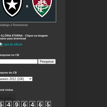
otafogo x Fluminense
 GLÓRIA ETERNA - Clique na imagem
baixo para download
esquisar no CB
rquivo do CB
otal visitas
6
4
9
6
4
6
5