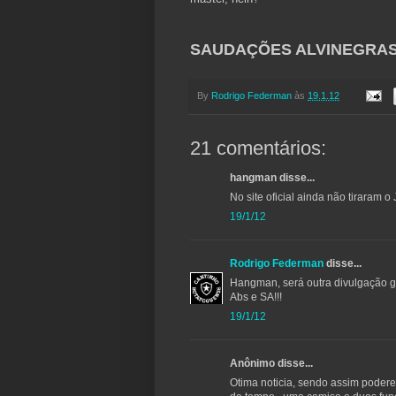
SAUDAÇÕES ALVINEGRAS!
By
Rodrigo Federman
às
19.1.12
21 comentários:
hangman disse...
No site oficial ainda não tiraram o 
19/1/12
Rodrigo Federman
disse...
Hangman, será outra divulgação gra
Abs e SA!!!
19/1/12
Anônimo disse...
Otima noticia, sendo assim podere