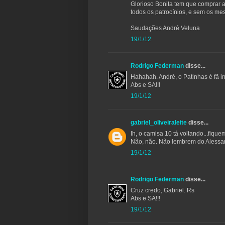
Glorioso Bonita tem que comprar a
todos os patrocínios, e sem os me
Saudações André Veluna
19/1/12
Rodrigo Federman
disse...
Hahahah. André, o Patinhas é fã in
Abs e SA!!!
19/1/12
gabriel_oliveiraleite
disse...
Ih, o camisa 10 tá voltando...fique
Não, não. Não lembrem do Alessa
19/1/12
Rodrigo Federman
disse...
Cruz credo, Gabriel. Rs
Abs e SA!!!
19/1/12