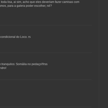
 toda lisa, ai sim, acho que eles deveriam fazer camisas com
smos, para a galera poder escolher, né?
condicional do Loco. rs
m tranquilos: Somália no pedaço!!!rss
ndro!