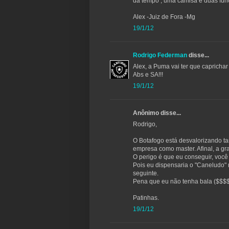
da tempo , uma camisa e duas funç
Alex -Juiz de Fora -Mg
19/1/12
Rodrigo Federman
disse...
Alex, a Puma vai ter que caprichar 
Abs e SA!!!
19/1/12
Anônimo disse...
Rodrigo,
O Botafogo está desvalorizando ta
empresa como master. Afinal, a gr
O perigo é que eu conseguir, você v
Pois eu dispensaria o "Caneludo"
seguinte.
Pena que eu não tenha bala ($$$$)
Patinhas.
19/1/12