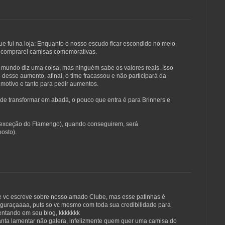
que fui na loja: Enquanto o nosso escudo ficar escondido no meio
ó comprarei camisas comemorativas.
do mundo diz uma coisa, mas ninguém sabe os valores reais. Isso
desse aumento, afinal, o time fracassou e não participará da
motivo e tanto para pedir aumentos.
de transformar em abadá, o pouco que entra é para Brinners e
, exceção do Flamengo), quando conseguirem, será
osto).
 vc escreve sobre nosso amado Clube, mas esse patinhas é
 figuraçaaaa, puts so vc mesmo com toda sua credibilidade para
entando em seu blog, kkkkkkk
anta lamentar não galera, infelizmente quem quer uma camisa do