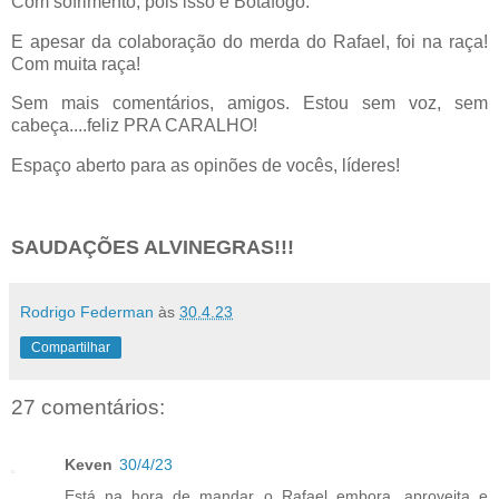
Com sofrimento, pois isso é Botafogo.
E apesar da colaboração do merda do Rafael, foi na raça!
Com muita raça!
Sem mais comentários, amigos. Estou sem voz, sem
cabeça....feliz PRA CARALHO!
Espaço aberto para as opinões de vocês, líderes!
SAUDAÇÕES ALVINEGRAS!!!
Rodrigo Federman
às
30.4.23
Compartilhar
27 comentários:
Keven
30/4/23
Está na hora de mandar o Rafael embora, aproveita e