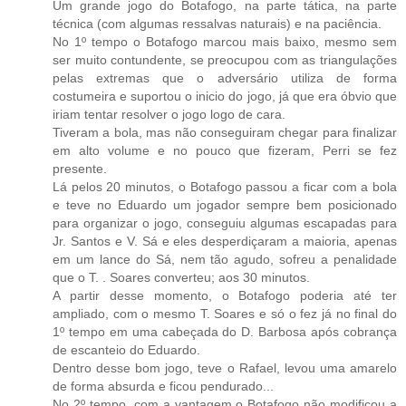
Um grande jogo do Botafogo, na parte tática, na parte
técnica (com algumas ressalvas naturais) e na paciência.
No 1º tempo o Botafogo marcou mais baixo, mesmo sem
ser muito contundente, se preocupou com as triangulações
pelas extremas que o adversário utiliza de forma
costumeira e suportou o inicio do jogo, já que era óbvio que
iriam tentar resolver o jogo logo de cara.
Tiveram a bola, mas não conseguiram chegar para finalizar
em alto volume e no pouco que fizeram, Perri se fez
presente.
Lá pelos 20 minutos, o Botafogo passou a ficar com a bola
e teve no Eduardo um jogador sempre bem posicionado
para organizar o jogo, conseguiu algumas escapadas para
Jr. Santos e V. Sá e eles desperdiçaram a maioria, apenas
em um lance do Sá, nem tão agudo, sofreu a penalidade
que o T. . Soares converteu; aos 30 minutos.
A partir desse momento, o Botafogo poderia até ter
ampliado, com o mesmo T. Soares e só o fez já no final do
1º tempo em uma cabeçada do D. Barbosa após cobrança
de escanteio do Eduardo.
Dentro desse bom jogo, teve o Rafael, levou uma amarelo
de forma absurda e ficou pendurado...
No 2º tempo, com a vantagem o Botafogo não modificou a