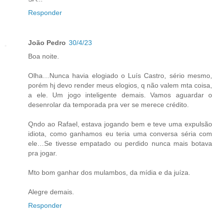
Responder
João Pedro
30/4/23
Boa noite.
Olha…Nunca havia elogiado o Luís Castro, sério mesmo,
porém hj devo render meus elogios, q não valem mta coisa,
a ele. Um jogo inteligente demais. Vamos aguardar o
desenrolar da temporada pra ver se merece crédito.
Qndo ao Rafael, estava jogando bem e teve uma expulsão
idiota, como ganhamos eu teria uma conversa séria com
ele…Se tivesse empatado ou perdido nunca mais botava
pra jogar.
Mto bom ganhar dos mulambos, da mídia e da juíza.
Alegre demais.
Responder