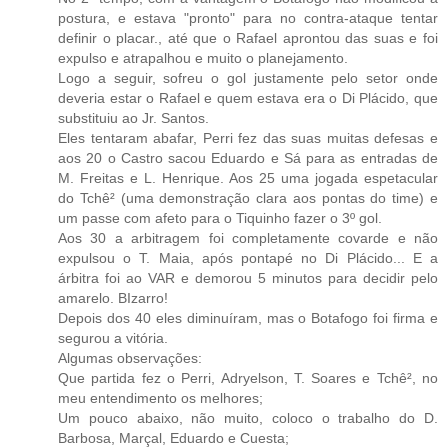
postura, e estava "pronto" para no contra-ataque tentar
definir o placar., até que o Rafael aprontou das suas e foi
expulso e atrapalhou e muito o planejamento.
Logo a seguir, sofreu o gol justamente pelo setor onde
deveria estar o Rafael e quem estava era o Di Plácido, que
substituiu ao Jr. Santos.
Eles tentaram abafar, Perri fez das suas muitas defesas e
aos 20 o Castro sacou Eduardo e Sá para as entradas de
M. Freitas e L. Henrique. Aos 25 uma jogada espetacular
do Tchê² (uma demonstração clara aos pontas do time) e
um passe com afeto para o Tiquinho fazer o 3º gol.
Aos 30 a arbitragem foi completamente covarde e não
expulsou o T. Maia, após pontapé no Di Plácido... E a
árbitra foi ao VAR e demorou 5 minutos para decidir pelo
amarelo. BIzarro!
Depois dos 40 eles diminuíram, mas o Botafogo foi firma e
segurou a vitória.
Algumas observações:
Que partida fez o Perri, Adryelson, T. Soares e Tchê², no
meu entendimento os melhores;
Um pouco abaixo, não muito, coloco o trabalho do D.
Barbosa, Marçal, Eduardo e Cuesta;