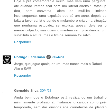
Hoje é pra comemorar e muito, mas vem uma pergunta,
até quando iremos ficar sem um lateral direito? Rafael já
deu, sem conversa, além de muiiiiito limitado
inconsequente, uma expulsão que só um asno, depois de
falta a favor vai lá e agride o mulambo e cria uma situação
que nenhuma estupidez se explica, apesar dele ser o
menos culpado, mas quem o mantém sem providenciar um
substituto a altura, mas o fim de semana foi salvo
Responder
Rodrigo Federman
30/4/23
Jorge, que jogue qualquer um, mas nunca mais o Rafael.
Abs e SA!!!
Responder
Gernaldo Silva
30/4/23
Ainda bem que o Botafogo está realizando um trabalho
minimamente profissional. Tratamos o carioca como pré-
temporada, sem dar ouvidos aos corneteiros de plantão